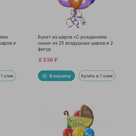
ием
Букет из шаров «С рождением
шаров и
сына» из 25 воздушных шаров и 2
фигур
6 536
₽
 1 клик
В корзину
Купить в 1 клик