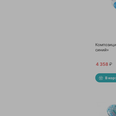
Композици
синий»
4 358
₽
В кор