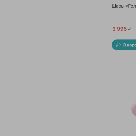
Шары «Гол
3 995
₽
В кор