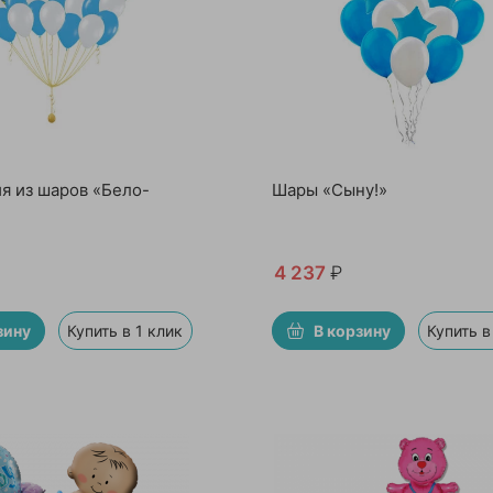
я из шаров «Бело-
Шары «Сыну!»
4 237
₽
зину
Купить в 1 клик
В корзину
Купить в