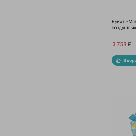
Букет «Мам
воздушных
3 753
₽
В кор