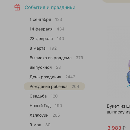
События и праздники
1 сентября
123
14 февраля
434
23 февраля
140
8 марта
192
Выписка из роддома
379
Выпускной
58
День рождения
2442
Рождение ребенка
204
Свадьба
120
Новый Год
190
Букет из ш
выписку и
Хэллоуин
265
9 мая
30
3 983
₽