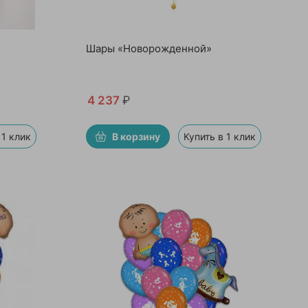
Шары «Новорожденной»
4 237
₽
 1 клик
В корзину
Купить в 1 клик