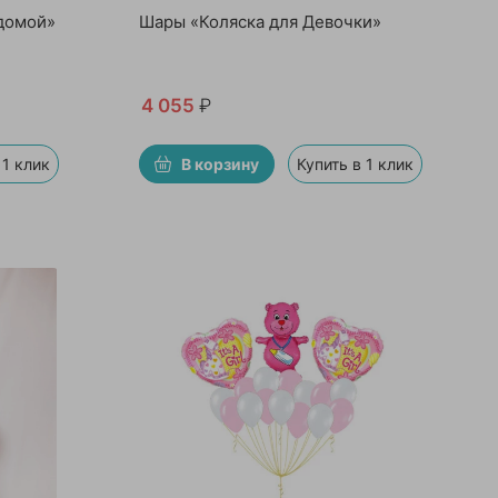
домой»
Шары «Коляска для Девочки»
4 055
₽
 1 клик
В корзину
Купить в 1 клик