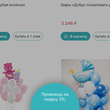
убая коляска»
Шары «Добро пожаловать 
3 246
₽
зину
Купить в 1 клик
В корзину
Купить в
Промокод на
скидку 5%: