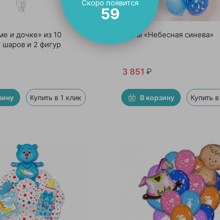
Скоро появится
58
е и дочке» из 10
Шары «Небесная синева»
 шаров и 2 фигур
3 851
₽
зину
Купить в 1 клик
В корзину
Купить в