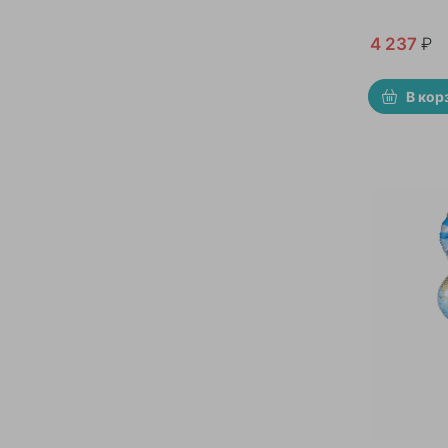
4 237
₽
В кор