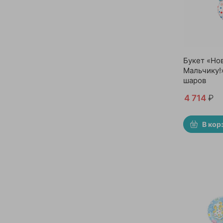
Букет «Но
Мальчику!
шаров
4 714
₽
В кор