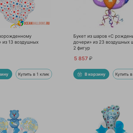
ворожденному
Букет из шаров «С рожден
» из 13 воздушных
дочери» из 23 воздушных 
2 фигур
5 857
₽
зину
Купить в 1 клик
В корзину
Купить в