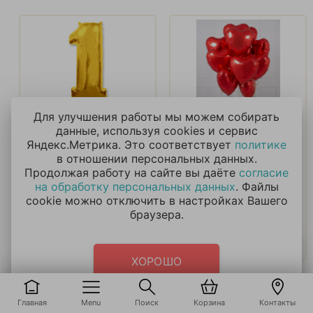
Цифра 1 золотая
Фольгированное
Для улучшения работы мы можем собирать
сердце для
данные, используя cookies и сервис
женщины
Яндекс.Метрика. Это соответствует
политике
в отношении персональных данных.
950
₽
350
₽
Продолжая работу на сайте вы даёте
согласие
на обработку персональных данных
. Файлы
cookie можно отключить в настройках Вашего
В корзину
В корзину
браузера.
Купить в 1 клик
Купить в 1 клик
ХОРОШО
Главная
Menu
Поиск
Корзина
Контакты