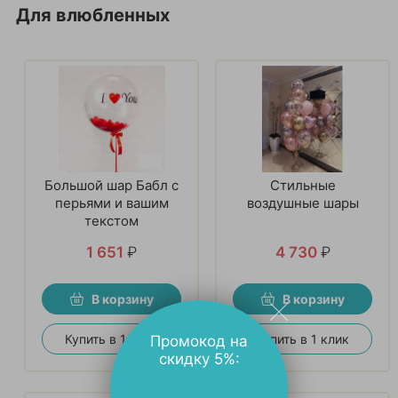
Для влюбленных
Большой шар Бабл с
Стильные
перьями и вашим
воздушные шары
текстом
1 651
₽
4 730
₽
В корзину
В корзину
Купить в 1 клик
Купить в 1 клик
Промокод на
скидку 5%: