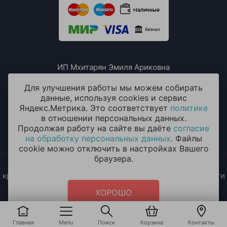
ИП Мхитарян Эмиля Ариковна
ИНН: 771385063807
ОГРН / ОГРНИП: 319508100076230
Для улучшения работы мы можем собирать
данные, используя cookies и сервис
Яндекс.Метрика. Это соответствует
политике
в отношении персональных данных.
Продолжая работу на сайте вы даёте
согласие
на обработку персональных данных
. Файлы
cookie можно отключить в настройках Вашего
браузера.
2014 - 2026 © «ОКЕАН ШАРОВ» Воздушные шары с
круглосуточной доставкой в Москве и Московской области
Политика конфиденциальности
и
согласие на обработку
ХОРОШО
персональных данных
Главная
Menu
Поиск
Корзина
Контакты