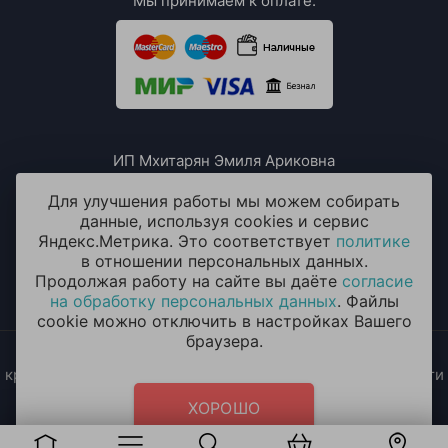
Мы принимаем к оплате:
ИП Мхитарян Эмиля Ариковна
ИНН: 771385063807
ОГРН / ОГРНИП: 319508100076230
Для улучшения работы мы можем собирать
данные, используя cookies и сервис
Яндекс.Метрика. Это соответствует
политике
в отношении персональных данных.
Продолжая работу на сайте вы даёте
согласие
на обработку персональных данных
. Файлы
cookie можно отключить в настройках Вашего
браузера.
2014 - 2026 © «ОКЕАН ШАРОВ» Воздушные шары с
круглосуточной доставкой в Москве и Московской области
Политика конфиденциальности
и
согласие на обработку
ХОРОШО
персональных данных