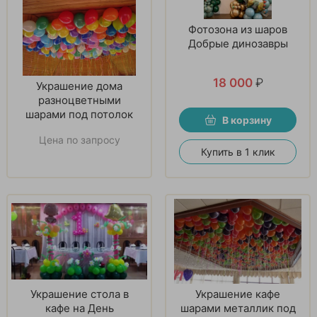
Фотозона из шаров
Добрые динозавры
18 000
₽
Украшение дома
разноцветными
шарами под потолок
В корзину
Цена по запросу
Купить в 1 клик
Украшение стола в
Украшение кафе
кафе на День
шарами металлик под