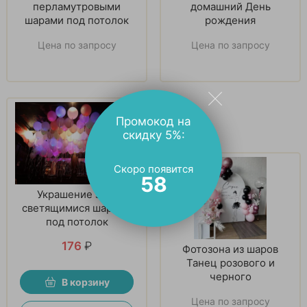
перламутровыми
домашний День
шарами под потолок
рождения
Цена по запросу
Цена по запросу
Промокод на
скидку 5%:
Скоро появится
57
Украшение зала
светящимися шарами
под потолок
176
₽
Фотозона из шаров
Танец розового и
черного
В корзину
Цена по запросу