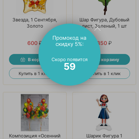
Звезда, 1 Сентября,
Шар Фигура, Дубовый
Золото
лист, Зеленый, 1 шт
Промокод на
600
₽
850
₽
скидку 5%:
Скоро появится
В корзину
В корзину
58
Купить в 1 клик
Купить в 1 клик
Композиция «Осенний
Шарик Фигура 1