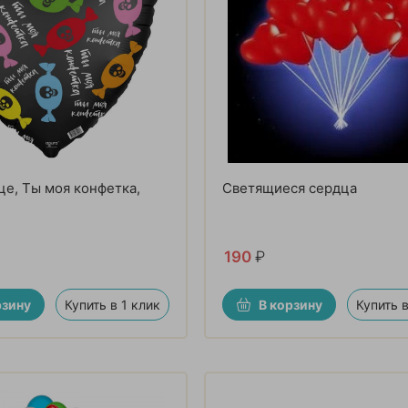
е, Ты моя конфетка,
Светящиеся сердца
190
₽
рзину
Купить в 1 клик
В корзину
Купить в