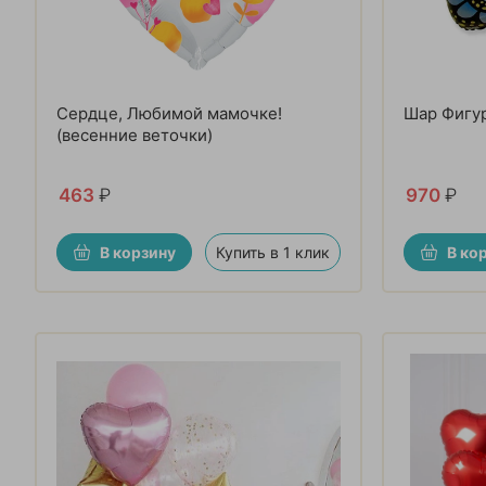
Сердце, Любимой мамочке!
Шар Фигур
(весенние веточки)
463
₽
970
₽
В корзину
Купить в 1 клик
В ко