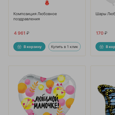
Композиция Любовное
Шары Любл
поздравления
4 961
₽
170
₽
В корзину
Купить в 1 клик
В ко