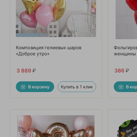
Композиция гелиевых шаров
Фольгиро
«Доброе утро»
женщины
3 889
₽
386
₽
В корзину
Купить в 1 клик
В ко