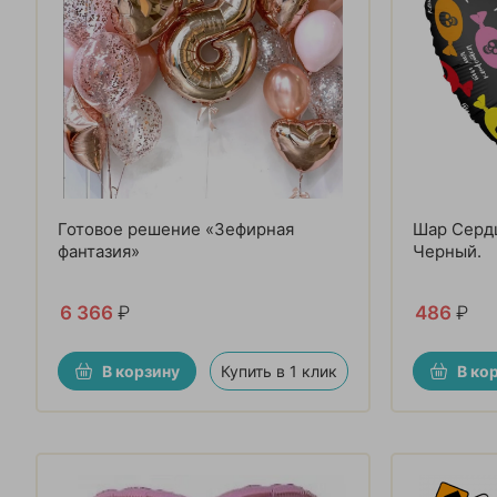
Готовое решение «Зефирная
Шар Сердц
фантазия»
Черный.
6 366
₽
486
₽
В корзину
Купить в 1 клик
В ко