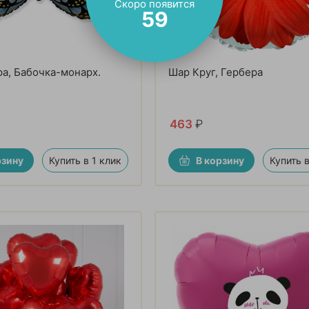
Скоро появится
58
а, Бабочка-монарх.
Шар Круг, Гербера
463
₽
рзину
Купить в 1 клик
В корзину
Купить в