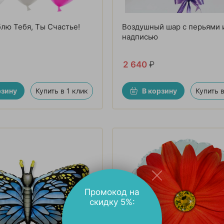
ю Тебя, Ты Счастье!
Воздушный шар с перьями 
надписью
2 640
₽
рзину
Купить в 1 клик
В корзину
Купить в
Промокод на
скидку 5%: