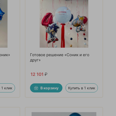
оник»
Готовое решение «Соник и его
друг»
12 101
₽
 1 клик
В корзину
Купить в 1 клик