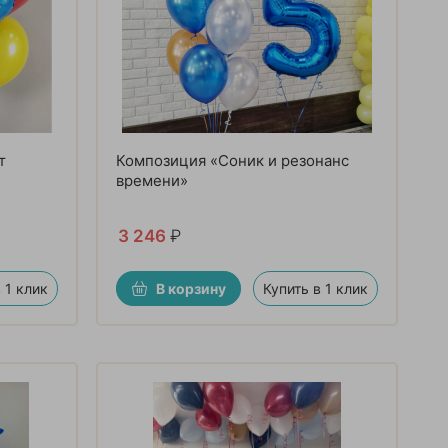
т
Композиция «Соник и резонанс
времени»
3 246
₽
 1 клик
В корзину
Купить в 1 клик