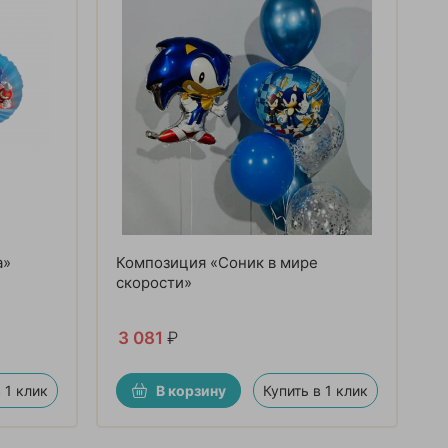
а»
Композиция «Соник в мире
скорости»
3 081
₽
 1 клик
В корзину
Купить в 1 клик