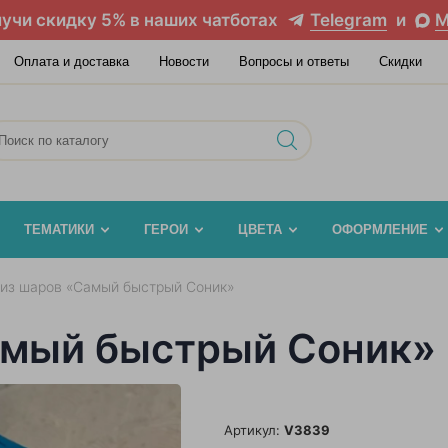
учи скидку 5% в наших чатботах
Telegram
и
M
Оплата и доставка
Новости
Вопросы и ответы
Скидки
ТЕМАТИКИ
ГЕРОИ
ЦВЕТА
ОФОРМЛЕНИЕ
 из шаров «Самый быстрый Соник»
амый быстрый Соник»
Артикул:
V3839