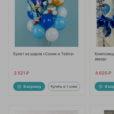
Букет из шаров «Соник и Тейлз»
Композиц
звезд»
3 521
₽
4 620
₽
В корзину
Купить в 1 клик
В ко