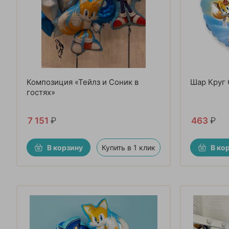
Композиция «Тейлз и Соник в
Шар Круг
гостях»
7 151
₽
463
₽
В корзину
Купить в 1 клик
В ко