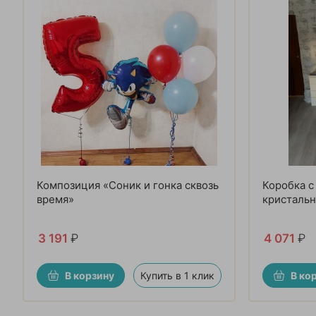
Композиция «Соник и гонка сквозь
Коробка с
время»
кристальн
3 191
₽
4 071
₽
В корзину
Купить в 1 клик
В ко