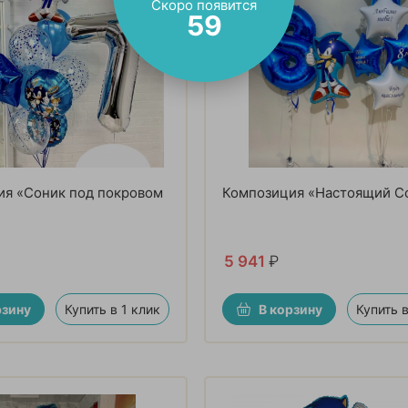
Скоро появится
57
ия «Соник под покровом
Композиция «Настоящий С
5 941
₽
рзину
Купить в 1 клик
В корзину
Купить в