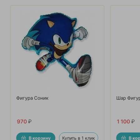
Фигура Соник
Шар Фигу
970
₽
1 100
₽
В корзину
Купить в 1 клик
В ко