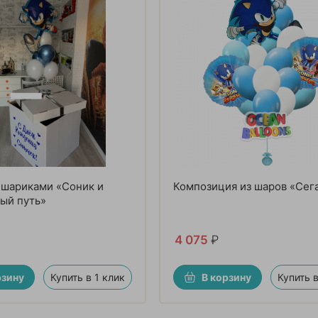
 шариками «Соник и
Композиция из шаров «Сег
ый путь»
4 075
₽
рзину
Купить в 1 клик
В корзину
Купить в