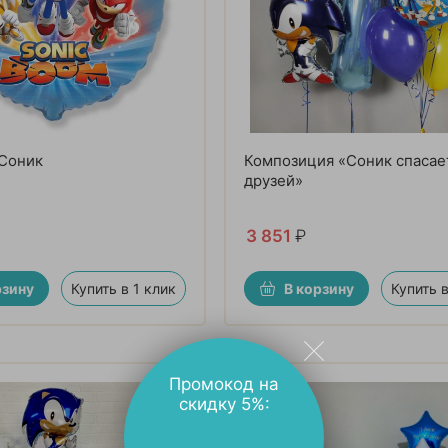
 Соник
Композиция «Соник спасае
друзей»
3 851
₽
рзину
Купить в 1 клик
В корзину
Купить в
Промокод на
скидку 5%: