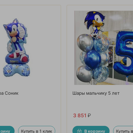
ра Соник
Шары мальчику 5 лет
3 851
₽
рзину
Купить в 1 клик
В корзину
Купить в