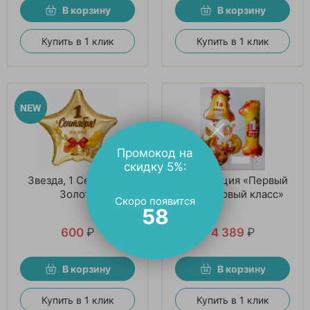
В корзину
В корзину
Купить в 1 клик
Купить в 1 клик
Промокод на
скидку 5%:
Звезда, 1 Сентября,
Композиция «Первый
Золото
раз в первый класс»
Скоро появится
57
600
₽
4 389
₽
В корзину
В корзину
Купить в 1 клик
Купить в 1 клик