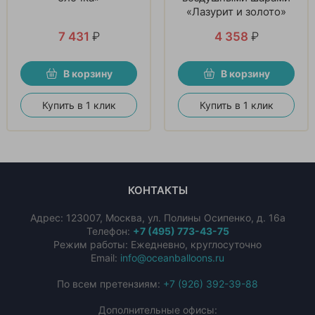
«Лазурит и золото»
7 431
₽
4 358
₽
В корзину
В корзину
Купить в 1 клик
Купить в 1 клик
КОНТАКТЫ
Адрес:
123007
,
Москва
,
ул. Полины Осипенко, д. 16а
Телефон:
+7 (495) 773-43-75
Режим работы: Ежедневно, круглосуточно
Email:
info@oceanballoons.ru
По всем претензиям:
+7 (926) 392-39-88
Дополнительные офисы: