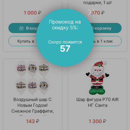
подарки, 1 шт
1 000
₽
970
₽
Промокод на
скидку 5%:
В корзину
В корзину
Купить в 1 клик
Купить в 1 клик
Скоро появится
56
Воздушный шар С
Шар фигура P70 AIR
Новым Годом!
НГ Санта
Снежное Граффити,
Прозрачный
143
₽
1 300
₽