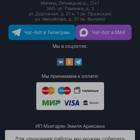
Митино, Пятницкое ш., 21к1
ЗАО, ул. Раменки, д. 3
ул. Дорожная, д. 21 к. 1 (м. Пражская)
ул. Михайлова, д. 31 (м. Выхино)
Чат-бот в Телеграм
Чат-бот в MAX
Мы в соцсетях:
Мы принимаем к оплате:
ИП Мхитарян Эмиля Ариковна
ИНН: 771385063807
ОГРН / ОГРНИП: 319508100076230
Для улучшения работы мы можем собирать