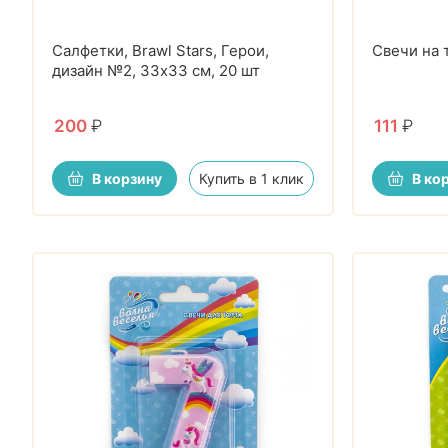
Салфетки, Brawl Stars, Герои,
Свечи на 
дизайн №2, 33х33 см, 20 шт
200
₽
111
₽
В корзину
Купить в 1 клик
В ко