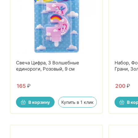
Свеча Цифра, 3 Волшебные
Набор, Фо
единороги, Розовый, 9 см
Грани, Зол
165
₽
200
₽
В корзину
Купить в 1 клик
В ко