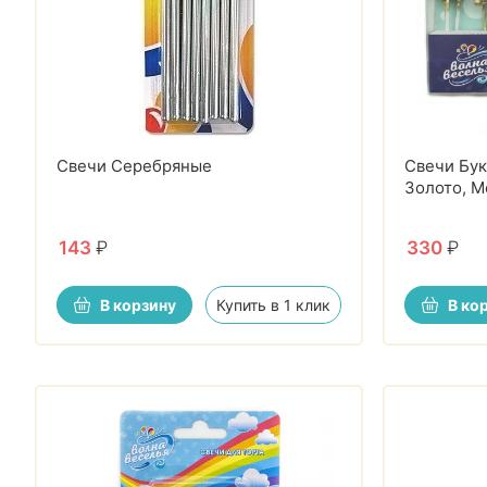
Свечи Серебряные
Свечи Бу
Золото, М
143
₽
330
₽
В корзину
Купить в 1 клик
В ко