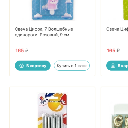
Свеча Цифра, 7 Волшебные
Свеча Циф
единороги, Розовый, 9 см
165
₽
165
₽
В корзину
Купить в 1 клик
В ко