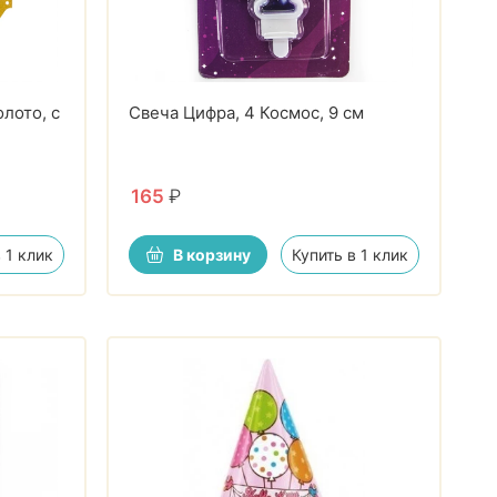
олото, с
Свеча Цифра, 4 Космос, 9 см
165
₽
 1 клик
В корзину
Купить в 1 клик