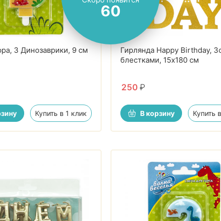
Скоро появится
59
ра, 3 Динозаврики, 9 см
Гирлянда Happy Birthday, З
блестками, 15х180 см
250
₽
рзину
Купить в 1 клик
В корзину
Купить в