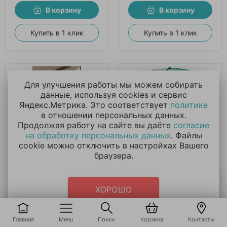
В корзину
В корзину
Купить в 1 клик
Купить в 1 клик
Для улучшения работы мы можем собирать
данные, используя cookies и сервис
Яндекс.Метрика. Это соответствует
политике
в отношении персональных данных.
Продолжая работу на сайте вы даёте
согласие
Букет «Маленький
Шар 3D Куб,
на обработку персональных данных
. Файлы
геймер»
Пиксельный монстр,
cookie можно отключить в настройках Вашего
Зеленый
браузера.
3 026
₽
850
₽
ХОРОШО
В корзину
В корзину
Главная
Menu
Поиск
Корзина
Контакты
Купить в 1 клик
Купить в 1 клик