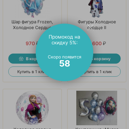
Шар фигура Frozen,
Фигуры Холодное
Холодное Сердце
сердце II
Промокод на
скидку 5%:
970
₽
2 600
₽
Скоро появится
В корзину
В корзину
57
Купить в 1 клик
Купить в 1 клик