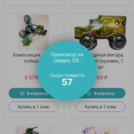
Промокод на
Композиция «Знак
Шар Ходячая Фигура,
скидку 5%:
победы»
Военный грузовик, 1
шт
Скоро появится
3 576
₽
850
₽
56
В корзину
В корзину
Купить в 1 клик
Купить в 1 клик