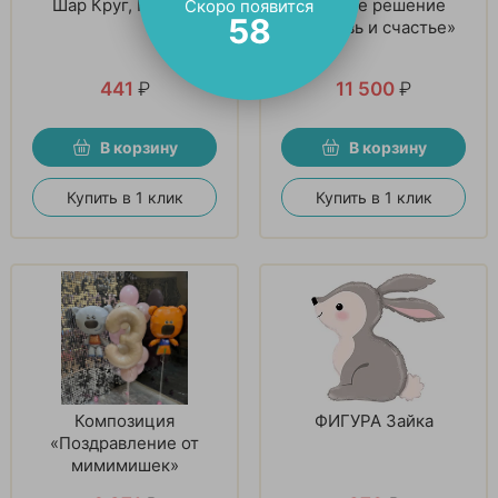
Шар Круг, Котики,
Готовое решение
Скоро появится
57
«Любовь и счастье»
441
₽
11 500
₽
В корзину
В корзину
Купить в 1 клик
Купить в 1 клик
Композиция
ФИГУРА Зайка
«Поздравление от
мимимишек»