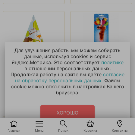
Для улучшения работы мы можем собирать
Колпаки, Лесные
Свеча в виде
данные, используя cookies и сервис
зверята
животных цифра 7
Яндекс.Метрика. Это соответствует
политике
в отношении персональных данных.
Продолжая работу на сайте вы даёте
согласие
165
₽
210
₽
на обработку персональных данных
. Файлы
cookie можно отключить в настройках Вашего
В корзину
В корзину
браузера.
Купить в 1 клик
Купить в 1 клик
ХОРОШО
Главная
Menu
Поиск
Корзина
Контакты