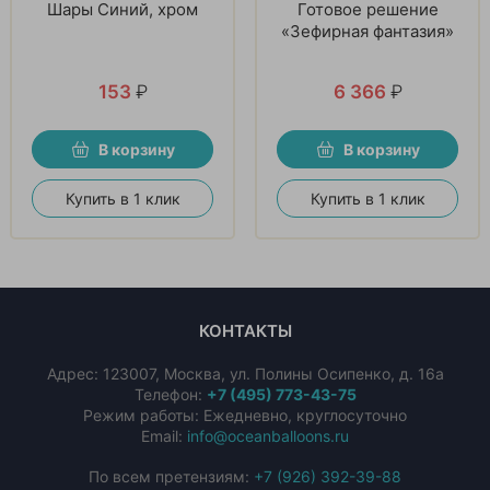
Шары Синий, хром
Готовое решение
«Зефирная фантазия»
153
₽
6 366
₽
В корзину
В корзину
Купить в 1 клик
Купить в 1 клик
КОНТАКТЫ
Адрес:
123007
,
Москва
,
ул. Полины Осипенко, д. 16а
Телефон:
+7 (495) 773-43-75
Режим работы: Ежедневно, круглосуточно
Email:
info@oceanballoons.ru
По всем претензиям:
+7 (926) 392-39-88