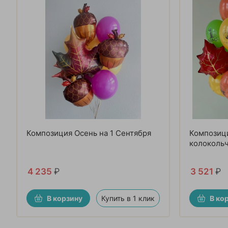
Композиция Осень на 1 Сентября
Композиц
колокольч
4 235
₽
3 521
₽
В корзину
Купить в 1 клик
В ко