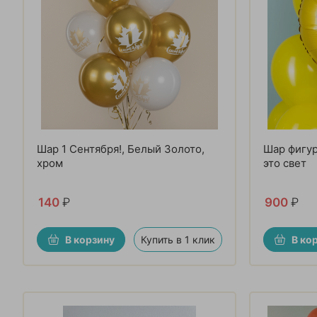
Шар 1 Сентября!, Белый Золото,
Шар фигур
хром
это свет
140
₽
900
₽
В корзину
Купить в 1 клик
В ко