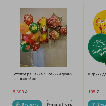
Готовое решение «Осенний день»
Шарики дл
на 1 сентября
5 390
₽
135
₽
В корзину
Купить в 1 клик
В ко