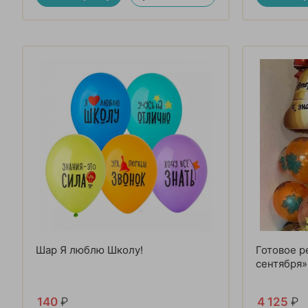
Шар Я люблю Школу!
Готовое 
сентября»
140
₽
4 125
₽