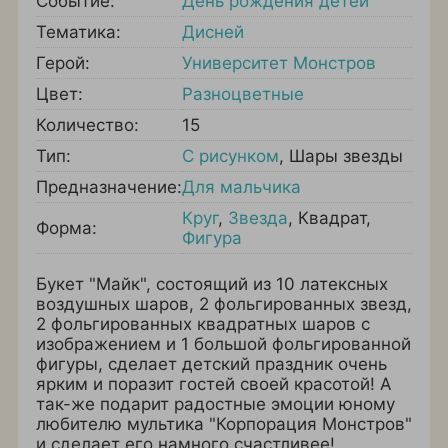
Событие:
День рождения детей
Тематика:
Дисней
Герой:
Университет Монстров
Цвет:
Разноцветные
Количество:
15
Тип:
С рисунком
,
Шары звезды
Предназначение:
Для мальчика
Круг
,
Звезда
,
Квадрат
,
Форма:
Фигура
Букет "Майк", состоящий из 10 латексных
воздушных шаров, 2 фольгированных звезд,
2 фольгированных квадратных шаров с
изображением и 1 большой фольгированной
фигуры, сделает детский праздник очень
ярким и поразит гостей своей красотой! А
так-же подарит радостные эмоции юному
любителю мультика "Корпорация Монстров"
и сделает его намного счастливее!