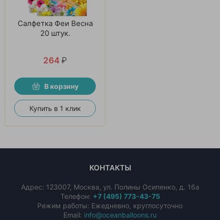
Салфетка Феи Весна
20 штук.
264
₽
В корзину
Купить в 1 клик
КОНТАКТЫ
Адрес:
123007
,
Москва
,
ул. Полины Осипенко, д. 16а
Телефон:
+7 (495) 773-43-75
Режим работы: Ежедневно, круглосуточно
Email:
info@oceanballoons.ru