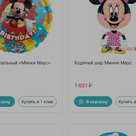
кальный «Микки Маус»
Ходячий шар Минни Маус
1 651
₽
рзину
Купить в 1 клик
В корзину
Купить в