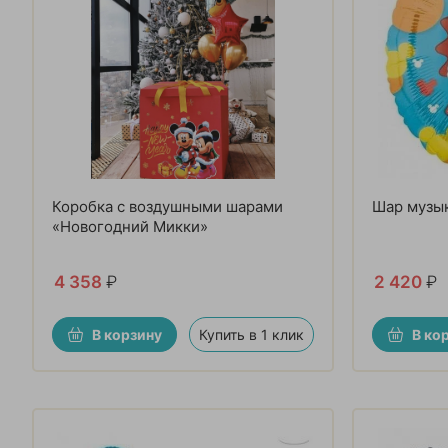
Коробка с воздушными шарами
Шар музы
«Новогодний Микки»
4 358
₽
2 420
₽
В корзину
Купить в 1 клик
В ко