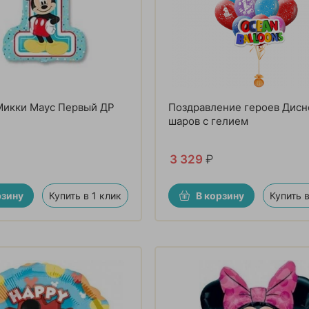
Микки Маус Первый ДР
Поздравление героев Дисне
шаров с гелием
3 329
₽
рзину
Купить в 1 клик
В корзину
Купить в