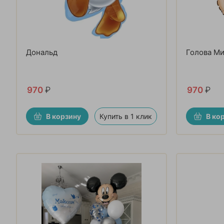
Дональд
Голова М
970
₽
970
₽
В корзину
Купить в 1 клик
В ко