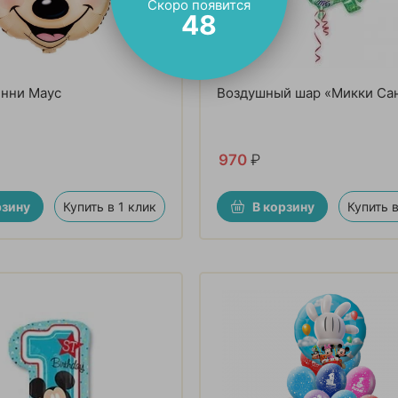
Скоро появится
47
инни Маус
Воздушный шар «Микки Са
970
₽
рзину
Купить в 1 клик
В корзину
Купить в