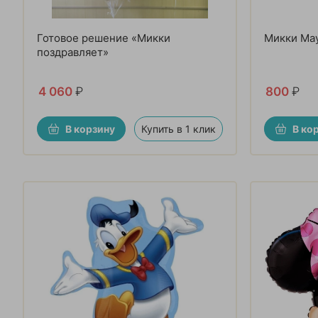
Готовое решение «Микки
Микки Ма
поздравляет»
4 060
₽
800
₽
В корзину
Купить в 1 клик
В ко