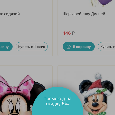
ус сидячий
Шары ребенку Дисней
146
₽
рзину
Купить в 1 клик
В корзину
Купить в
Промокод на
скидку 5%: