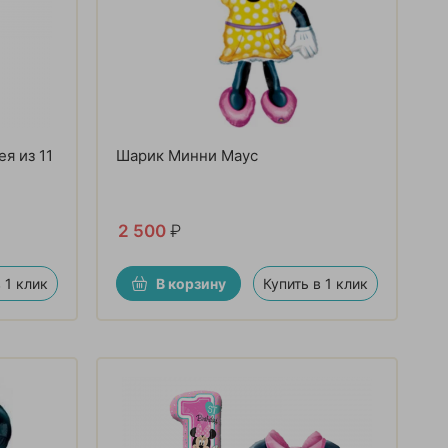
я из 11
Шарик Минни Маус
2 500
₽
 1 клик
В корзину
Купить в 1 клик