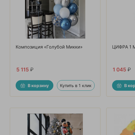
Композиция «Голубой Микки»
ЦИФРА 1 
5 115
₽
1 045
₽
В корзину
Купить в 1 клик
В ко