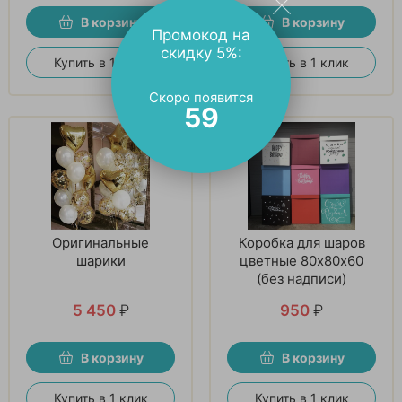
В корзину
В корзину
Промокод на
скидку 5%:
Купить в 1 клик
Купить в 1 клик
Скоро появится
58
Оригинальные
Коробка для шаров
шарики
цветные 80х80х60
(без надписи)
5 450
₽
950
₽
В корзину
В корзину
Купить в 1 клик
Купить в 1 клик