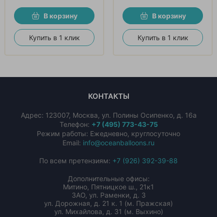
В корзину
В корзину
Купить в 1 клик
Купить в 1 клик
КОНТАКТЫ
Адрес:
123007
,
Москва
,
ул. Полины Осипенко, д. 16а
Телефон:
+7 (495) 773-43-75
Режим работы: Ежедневно, круглосуточно
Email:
info@oceanballoons.ru
По всем претензиям:
+7 (926) 392-39-88
Дополнительные офисы:
Митино, Пятницкое ш., 21к1
ЗАО, ул. Раменки, д. 3
ул. Дорожная, д. 21 к. 1 (м. Пражская)
ул. Михайлова, д. 31 (м. Выхино)