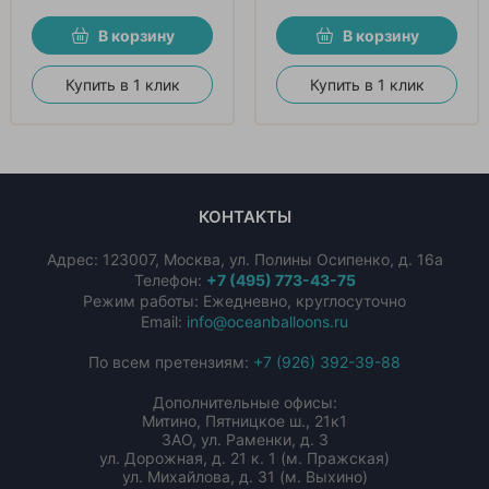
В корзину
В корзину
Купить в 1 клик
Купить в 1 клик
КОНТАКТЫ
Адрес:
123007
,
Москва
,
ул. Полины Осипенко, д. 16а
Телефон:
+7 (495) 773-43-75
Режим работы: Ежедневно, круглосуточно
Email:
info@oceanballoons.ru
По всем претензиям:
+7 (926) 392-39-88
Дополнительные офисы:
Митино, Пятницкое ш., 21к1
ЗАО, ул. Раменки, д. 3
ул. Дорожная, д. 21 к. 1 (м. Пражская)
ул. Михайлова, д. 31 (м. Выхино)