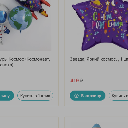
ры Космос (Космонавт,
Звезда, Яркий космос, , 1 ш
ланета)
419
₽
рзину
Купить в 1 клик
В корзину
Купить в