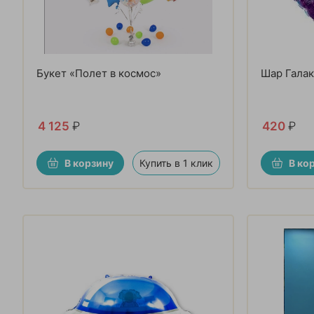
Букет «Полет в космос»
Шар Галак
4 125
₽
420
₽
В корзину
Купить в 1 клик
В ко