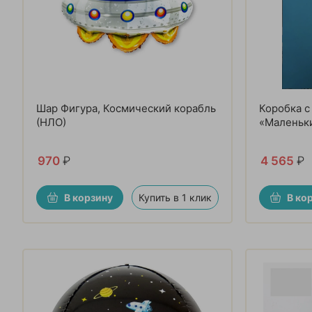
Шар Фигура, Космический корабль
Коробка 
(НЛО)
«Маленьк
970
₽
4 565
₽
В корзину
Купить в 1 клик
В ко