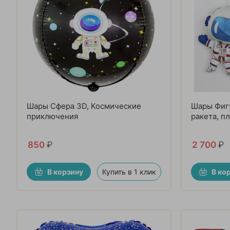
Шары Сфера 3D, Космические
Шары Фигу
приключения
ракета, п
850
₽
2 700
₽
В корзину
Купить в 1 клик
В ко