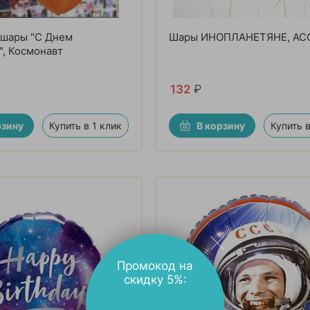
 шары "С Днем
Шары ИНОПЛАНЕТЯНЕ, АС
, Космонавт
132
₽
рзину
Купить в 1 клик
В корзину
Купить в
Промокод на
скидку 5%: