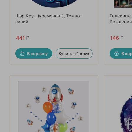
Шар Круг, (космонавт), Темно-
Гелеивые
синий
Рождения"
441
₽
146
₽
В корзину
Купить в 1 клик
В ко