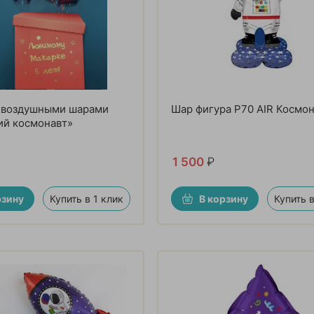
с воздушными шарами
Шар фигура P70 AIR Космо
ий космонавт»
1 500
₽
рзину
Купить в 1 клик
В корзину
Купить в