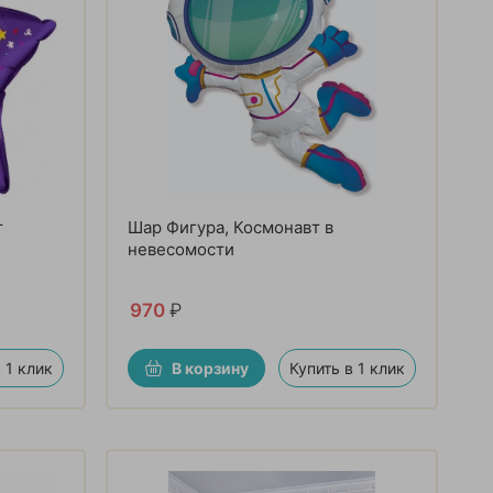
т
Шар Фигура, Космонавт в
невесомости
970
₽
 1 клик
В корзину
Купить в 1 клик