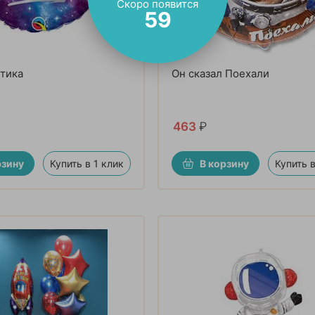
Скоро появится
57
тика
Он сказал Поехали
463
₽
рзину
Купить в 1 клик
В корзину
Купить в