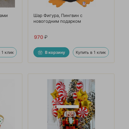
рами
Шар Фигура, Пингвин с
новогодним подарком
970
₽
 1 клик
В корзину
Купить в 1 клик