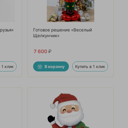
рузья»
Готовое решение «Веселый
Щелкунчик»
7 600
₽
 1 клик
В корзину
Купить в 1 клик