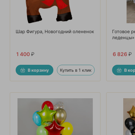
Шар Фигура, Новогодний олененок
Готовое р
леденцы»
1 400
₽
6 826
₽
В корзину
Купить в 1 клик
В ко