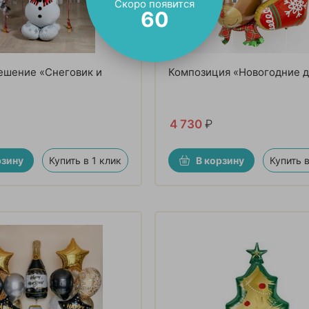
Скоро появится
59
ешение «Снеговик и
Композиция «Новогодние д
4 730
₽
рзину
Купить в 1 клик
В корзину
Купить в