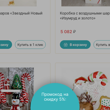
шаров «Звездный Новый
Коробка с воздушными ша
«Изумруд и золото»
5 082
₽
рзину
Купить в 1 клик
В корзину
Купить в
Промокод на
скидку 5%: