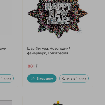
рами
Шар Фигура, Новогодний
фейерверк, Голография
881
₽
 1 клик
В корзину
Купить в 1 клик