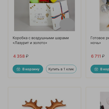
Коробка с воздушными шарами
Готовое р
«Лазурит и золото»
ночь»
4 358
₽
6 711
₽
В корзину
Купить в 1 клик
В ко