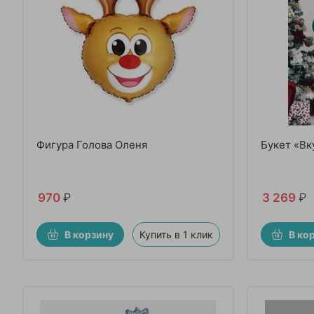
Фигура Голова Оленя
Букет «Вк
970
₽
3 269
₽
В корзину
Купить в 1 клик
В ко