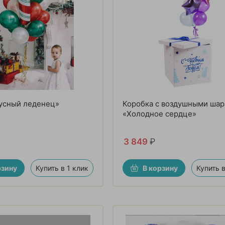
усный леденец»
Коробка с воздушными ша
«Холодное сердце»
3 849
₽
рзину
Купить в 1 клик
В корзину
Купить в