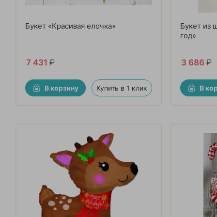
Букет «Красивая елочка»
Букет из 
год»
7 431
₽
3 686
₽
В корзину
Купить в 1 клик
В ко