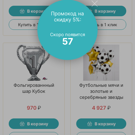
В корзину
В корзину
Промокод на
скидку 5%:
Купить в 1 клик
Купить в 1 клик
Скоро появится
56
Фольгированнный
Футбольные мячи и
шар Кубок
золотые и
серебряные звезды
970
₽
4 927
₽
В корзину
В корзину