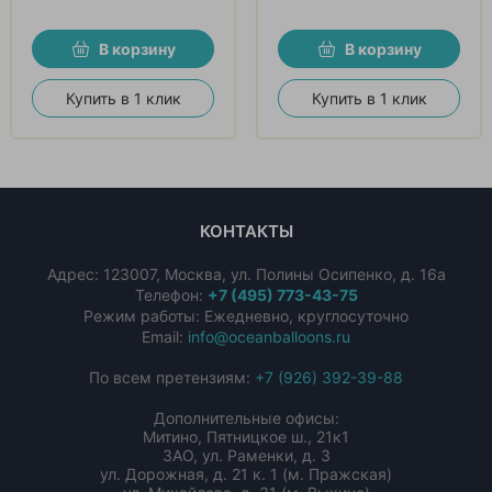
В корзину
В корзину
Купить в 1 клик
Купить в 1 клик
КОНТАКТЫ
Адрес:
123007
,
Москва
,
ул. Полины Осипенко, д. 16а
Телефон:
+7 (495) 773-43-75
Режим работы: Ежедневно, круглосуточно
Email:
info@oceanballoons.ru
По всем претензиям:
+7 (926) 392-39-88
Дополнительные офисы:
Митино, Пятницкое ш., 21к1
ЗАО, ул. Раменки, д. 3
ул. Дорожная, д. 21 к. 1 (м. Пражская)