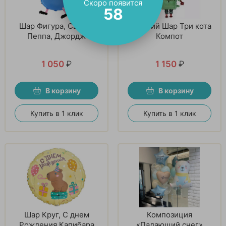
Скоро появится
56
Шар Фигура, Свинка
Ходячий Шар Три кота
Пеппа, Джордж
Компот
1 050
₽
1 150
₽
В корзину
В корзину
Купить в 1 клик
Купить в 1 клик
Шар Круг, С днем
Композиция
Рождения Капибара
«Падающий снег»