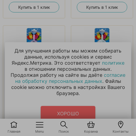
Купить в 1 клик
Купить в 1 клик
Для улучшения работы мы можем собирать
данные, используя cookies и сервис
Яндекс.Метрика. Это соответствует
политике
Свеча в виде
Свеча в виде
в отношении персональных данных.
животных цифра 0
животных цифра 2
Продолжая работу на сайте вы даёте
согласие
на обработку персональных данных
. Файлы
cookie можно отключить в настройках Вашего
210
₽
210
₽
браузера.
В корзину
В корзину
ХОРОШО
Купить в 1 клик
Купить в 1 клик
Главная
Menu
Поиск
Корзина
Контакты