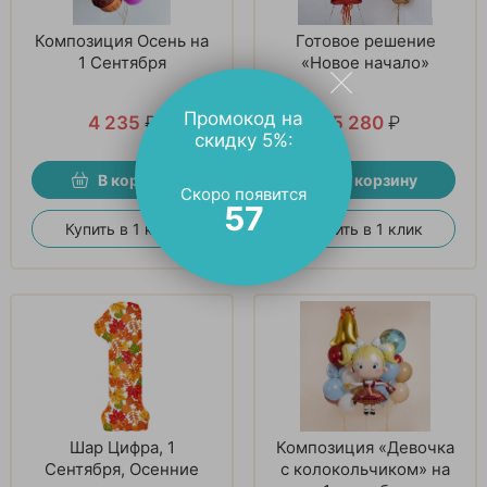
Композиция Осень на
Готовое решение
1 Сентября
«Новое начало»
Промокод на
4 235
₽
5 280
₽
скидку 5%:
В корзину
В корзину
Скоро появится
56
Купить в 1 клик
Купить в 1 клик
Шар Цифра, 1
Композиция «Девочка
Сентября, Осенние
с колокольчиком» на