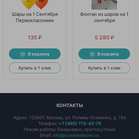
Шары на 1 Сентября
Фонтан из шаров на 1
Первоклассники
сентября
135
₽
5 280
₽
В корзину
В корзину
Купить в 1 клик
Купить в 1 клик
КОНТАКТЫ
Адрес:
123007
,
Москва
,
ул. Полины Осипенко, д. 16а
Телефон:
+7 (495) 773-43-75
Режим работы: Ежедневно, круглосуточно
Email:
info@oceanballoons.ru