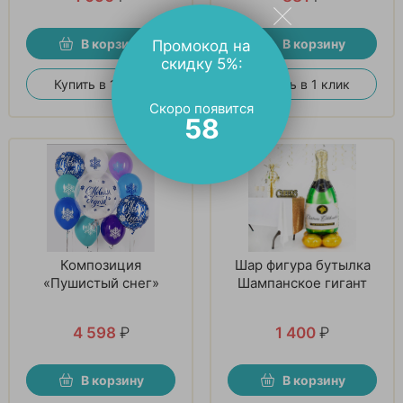
В корзину
В корзину
Промокод на
скидку 5%:
Купить в 1 клик
Купить в 1 клик
Скоро появится
57
Композиция
Шар фигура бутылка
«Пушистый снег»
Шампанское гигант
4 598
₽
1 400
₽
В корзину
В корзину