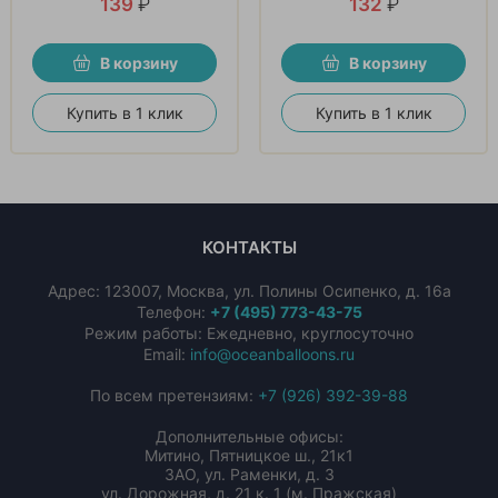
139
₽
132
₽
В корзину
В корзину
Купить в 1 клик
Купить в 1 клик
КОНТАКТЫ
Адрес:
123007
,
Москва
,
ул. Полины Осипенко, д. 16а
Телефон:
+7 (495) 773-43-75
Режим работы: Ежедневно, круглосуточно
Email:
info@oceanballoons.ru
По всем претензиям:
+7 (926) 392-39-88
Дополнительные офисы:
Митино, Пятницкое ш., 21к1
ЗАО, ул. Раменки, д. 3
ул. Дорожная, д. 21 к. 1 (м. Пражская)