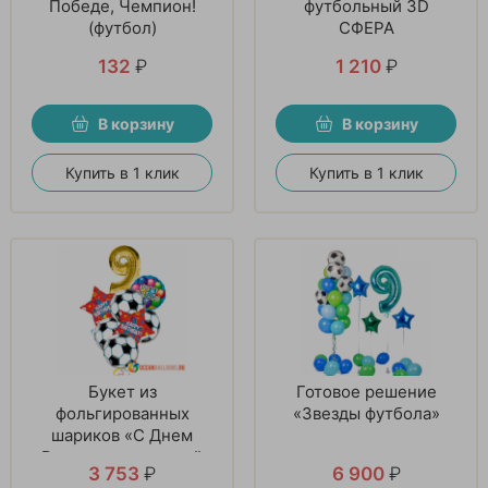
Победе, Чемпион!
футбольный 3D
(футбол)
СФЕРА
132
₽
1 210
₽
В корзину
В корзину
Купить в 1 клик
Купить в 1 клик
Букет из
Готовое решение
фольгированных
«Звезды футбола»
шариков «С Днем
Рождения, молодой
3 753
₽
6 900
₽
футболист!»