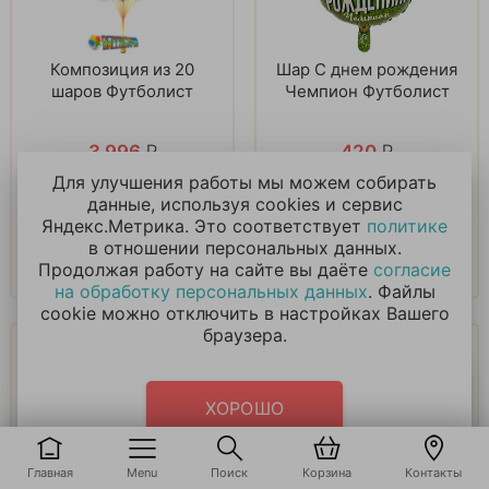
Композиция из 20
Шар С днем рождения
шаров Футболист
Чемпион Футболист
3 996
₽
420
₽
Для улучшения работы мы можем собирать
данные, используя cookies и сервис
В корзину
В корзину
Яндекс.Метрика. Это соответствует
политике
в отношении персональных данных.
Купить в 1 клик
Купить в 1 клик
Продолжая работу на сайте вы даёте
согласие
на обработку персональных данных
. Файлы
cookie можно отключить в настройках Вашего
браузера.
ХОРОШО
Главная
Menu
Поиск
Корзина
Контакты
Шар большой
Шары «Футбольный