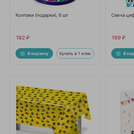
Колпаки (подарки), 6 шт
Свеча цифр
182
₽
199
₽
В корзину
Купить в 1 клик
В ко