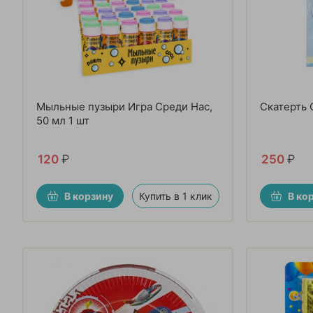
Мыльные пузыри Игра Среди Нас,
Скатерть 
50 мл 1 шт
120
₽
250
₽
В корзину
Купить в 1 клик
В ко