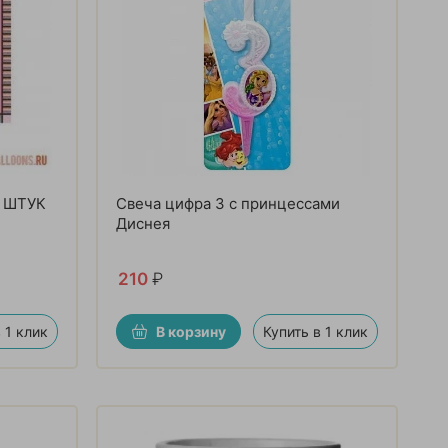
6 ШТУК
Свеча цифра 3 с принцессами
Диснея
210
₽
 1 клик
В корзину
Купить в 1 клик