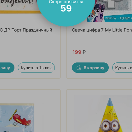
Скоро появится
57
С ДР Торт Праздничный
Свеча цифра 7 My Little Po
т
199
₽
рзину
Купить в 1 клик
В корзину
Купить в