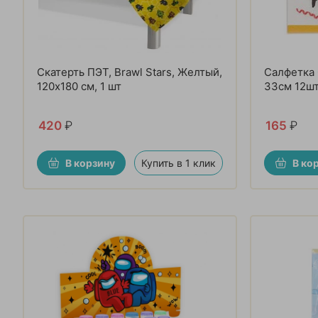
Скатерть ПЭТ, Brawl Stars, Желтый,
Салфетка 
120х180 см, 1 шт
33см 12ш
420
₽
165
₽
В корзину
Купить в 1 клик
В ко