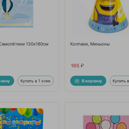
Самолётики 130х180см
Колпаки, Миньоны
165
₽
рзину
Купить в 1 клик
В корзину
Купить в