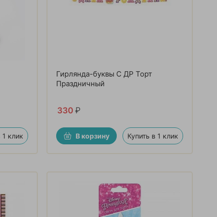
Гирлянда-буквы С ДР Торт
Праздничный
330
₽
 1 клик
В корзину
Купить в 1 клик