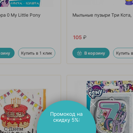
а 0 My Little Pony
Мыльные пузыри Три Кота,
105
₽
рзину
Купить в 1 клик
В корзину
Купить в
Промокод на
скидку 5%: