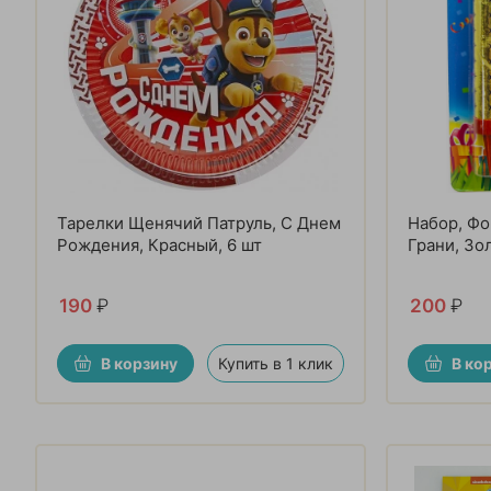
Тарелки Щенячий Патруль, С Днем
Набор, Фо
Рождения, Красный, 6 шт
Грани, Зол
190
₽
200
₽
В корзину
Купить в 1 клик
В ко