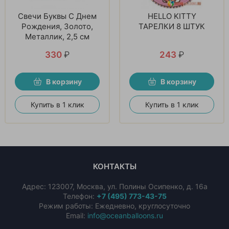
Свечи Буквы С Днем
HELLO KITTY
Рождения, Золото,
ТАРЕЛКИ 8 ШТУК
Металлик, 2,5 см
330
₽
243
₽
В корзину
В корзину
Купить в 1 клик
Купить в 1 клик
КОНТАКТЫ
Адрес:
123007
,
Москва
,
ул. Полины Осипенко, д. 16а
Телефон:
+7 (495) 773-43-75
Режим работы: Ежедневно, круглосуточно
Email:
info@oceanballoons.ru