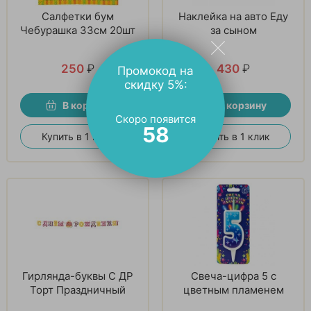
Салфетки бум
Наклейка на авто Еду
Чебурашка 33см 20шт
за сыном
250
₽
430
₽
Промокод на
скидку 5%:
В корзину
В корзину
Скоро появится
57
Купить в 1 клик
Купить в 1 клик
Гирлянда-буквы С ДР
Свеча-цифра 5 с
Торт Праздничный
цветным пламенем