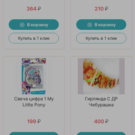
364
₽
210
₽
В корзину
В корзину
Купить в 1 клик
Купить в 1 клик
Свеча цифра 1 My
Гирлянда С ДР
Little Pony
Чебурашка
199
₽
400
₽