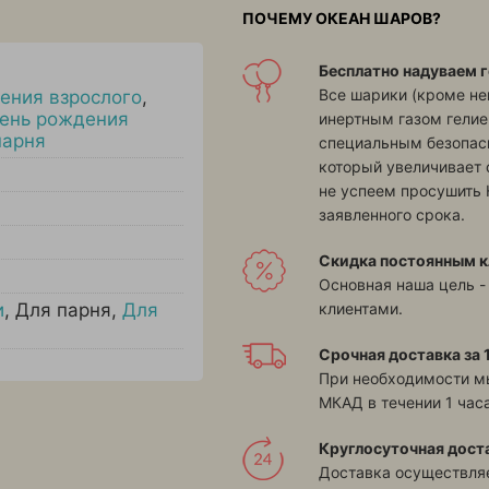
ПОЧЕМУ ОКЕАН ШАРОВ?
Бесплатно надуваем г
Все шарики (кроме н
ения взрослого
,
ень рождения
инертным газом гелие
парня
специальным безопасн
который увеличивает 
не успеем просушить 
заявленного срока.
Скидка постоянным к
Основная наша цель -
клиентами.
и
,
Для парня
,
Для
Срочная доставка за 1
При необходимости м
МКАД в течении 1 часа
Круглосуточная дост
Доставка осуществляе