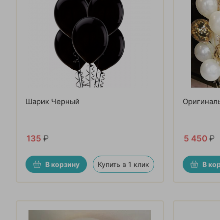
Шарик Черный
Оригинал
135
₽
5 450
₽
В корзину
Купить в 1 клик
В ко