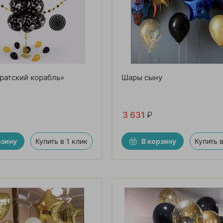
ратский корабль»
Шары сыну
3 631
₽
рзину
Купить в 1 клик
В корзину
Купить в