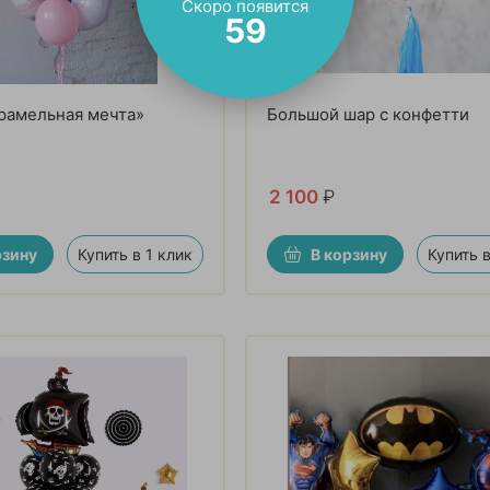
Скоро появится
57
рамельная мечта»
Большой шар с конфетти
2 100
₽
рзину
Купить в 1 клик
В корзину
Купить в