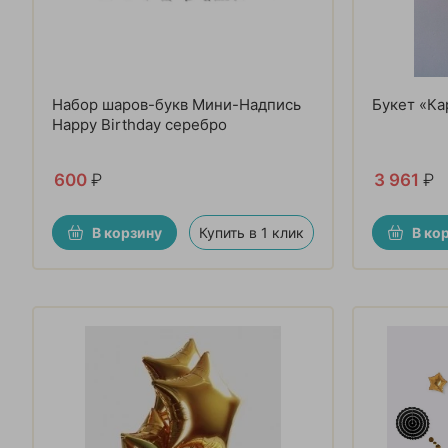
Набор шаров-букв Мини-Надпись
Букет «Ка
Happy Birthday серебро
600
₽
3 961
₽
В корзину
Купить в 1 клик
В ко