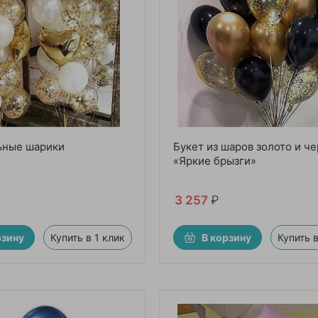
ьные шарики
Букет из шаров золото и ч
«Яркие брызги»
3 257
₽
рзину
Купить в 1 клик
В корзину
Купить в