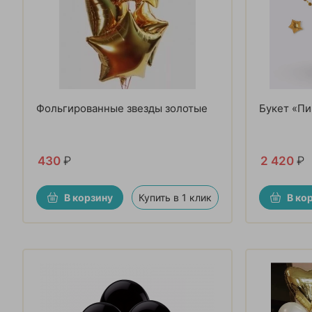
Фольгированные звезды золотые
Букет «Пи
430
₽
2 420
₽
В корзину
Купить в 1 клик
В ко