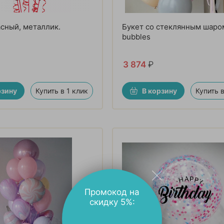
сный, металлик.
Букет со стеклянным шаро
bubbles
3 874
₽
рзину
Купить в 1 клик
В корзину
Купить в
Промокод на
скидку 5%: