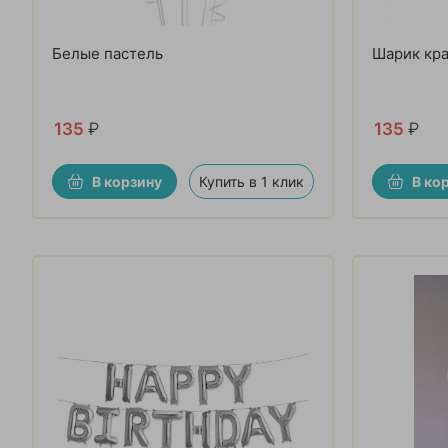
Белые пастель
Шарик кра
135
₽
135
₽
В корзину
Купить в 1 клик
В ко