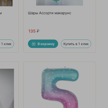
м
Шары Ассорти макарунс
135
₽
 1 клик
В корзину
Купить в 1 клик