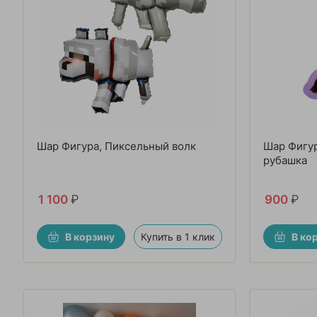
Шар Фигура, Пиксельный волк
Шар Фигур
рубашка
1 100
₽
900
₽
В корзину
Купить в 1 клик
В ко