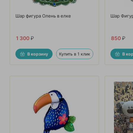
Шар фигура Олень в елке
Шар Фигур
1 300
₽
850
₽
В корзину
Купить в 1 клик
В ко