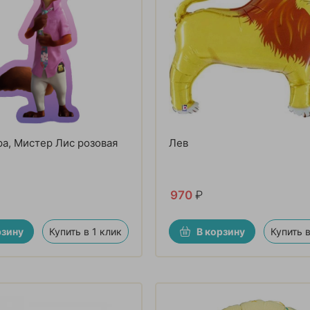
а, Мистер Лис розовая
Лев
970
₽
рзину
Купить в 1 клик
В корзину
Купить в