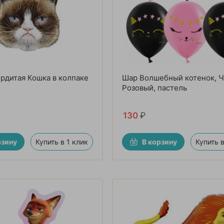
рдитая Кошка в колпаке
Шар Волшебный котенок, 
Розовый, пастель
130
₽
рзину
Купить в 1 клик
В корзину
Купить в