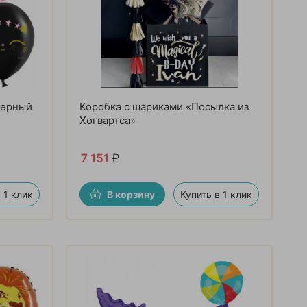
Черный
Коробка с шариками «Посылка из
Хогвартса»
7 151
₽
 1 клик
В корзину
Купить в 1 клик