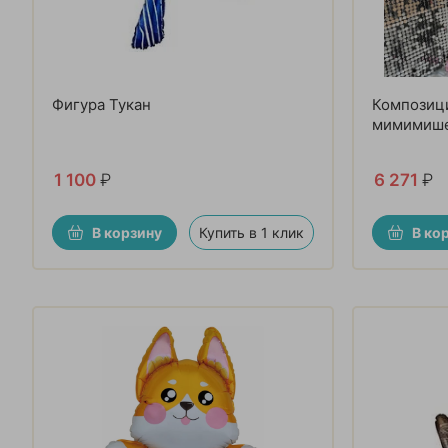
Фигура Тукан
Композици
мимимиш
1 100
₽
6 271
₽
В корзину
Купить в 1 клик
В ко