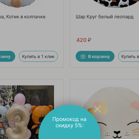
а, Котик в колпачке
Шар Круг белый леопард
420
₽
рзину
Купить в 1 клик
В корзину
Купить в
Промокод на
скидку 5%: