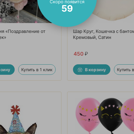
Скоро появится
57
я «Поздравление от
Шар Круг, Кошечка с банто
ек»
Кремовый, Сатин
450
₽
рзину
Купить в 1 клик
В корзину
Купить в