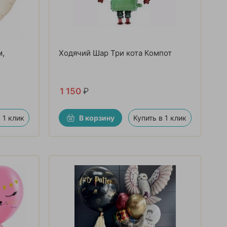
м,
Ходячий Шар Три кота Компот
1 150
₽
 1 клик
В корзину
Купить в 1 клик