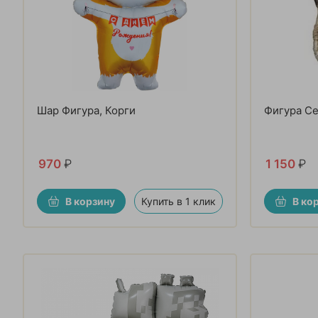
Шар Фигура, Корги
Фигура Се
970
₽
1 150
₽
В корзину
Купить в 1 клик
В ко