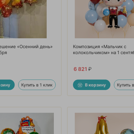
ешение «Осенний день»
Композиция «Мальчик с
ября
колокольчиком» на 1 сентя
6 821
₽
рзину
Купить в 1 клик
В корзину
Купить в