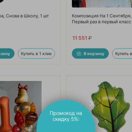
а, Снова в Школу, 1 шт
Композиция На 1 Сентября,
Первый раз в первый класс
11 551
₽
рзину
Купить в 1 клик
В корзину
Купить в
Промокод на
скидку 5%: