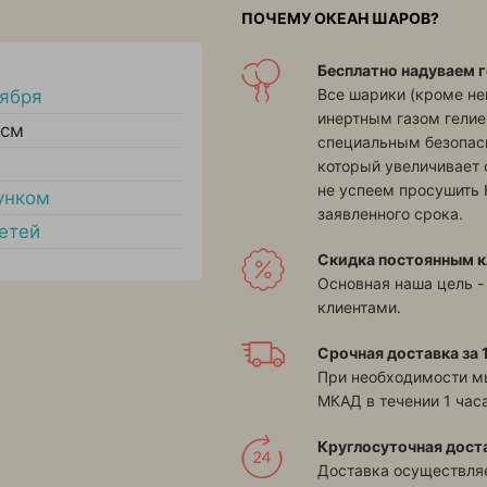
ПОЧЕМУ ОКЕАН ШАРОВ?
Бесплатно надуваем г
Все шарики (кроме н
тября
инертным газом гелие
 см
специальным безопасн
который увеличивает 
не успеем просушить 
унком
заявленного срока.
етей
Скидка постоянным к
Основная наша цель -
клиентами.
Срочная доставка за 1
При необходимости м
МКАД в течении 1 часа
Круглосуточная дост
Доставка осуществляе