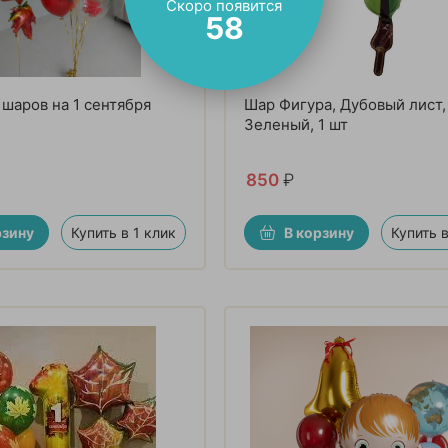
Скоро появится
57
 шаров на 1 сентября
Шар Фигура, Дубовый лист,
Зеленый, 1 шт
850
₽
рзину
Купить в 1 клик
В корзину
Купить в