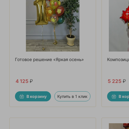
Готовое решение «Яркая осень»
Композици
4 125
₽
5 225
₽
В корзину
Купить в 1 клик
В ко