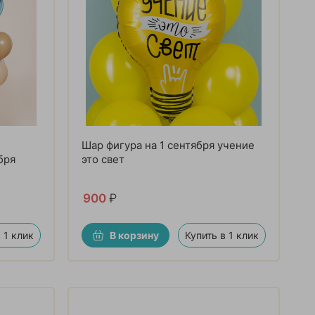
Шар фигура на 1 сентября учение
бря
это свет
900
₽
 1 клик
В корзину
Купить в 1 клик