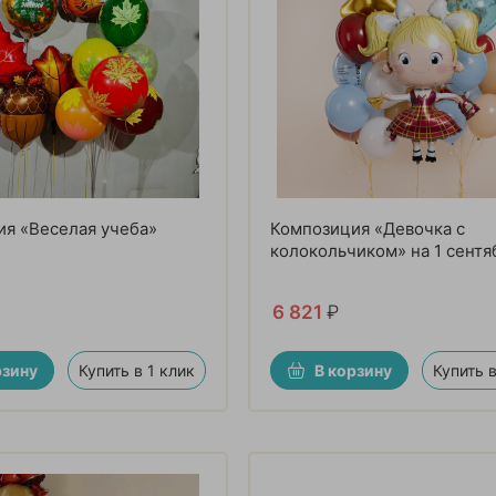
я «Веселая учеба»
Композиция «Девочка с
колокольчиком» на 1 сентя
6 821
₽
рзину
Купить в 1 клик
В корзину
Купить в