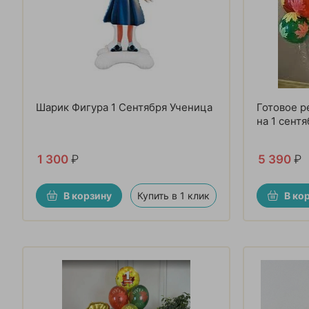
Шарик Фигура 1 Сентября Ученица
Готовое р
на 1 сент
1 300
₽
5 390
₽
В корзину
Купить в 1 клик
В ко