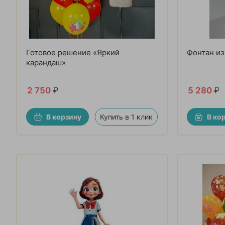
Готовое решение «Яркий
Фонтан из
карандаш»
2 750
₽
5 280
₽
В корзину
Купить в 1 клик
В ко