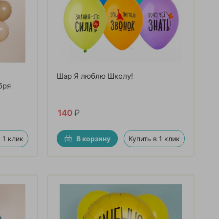
Шар Я люблю Школу!
бря
140
₽
 1 клик
В корзину
Купить в 1 клик