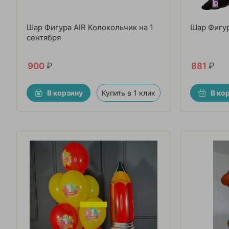
Шар Фигура AIR Колокольчик на 1
Шар Фигур
сентября
900
₽
881
₽
В корзину
Купить в 1 клик
В ко