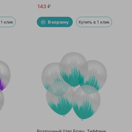
143
₽
 1 клик
В корзину
Купить в 1 клик
Воздушный Шар Браш, Тиффани,