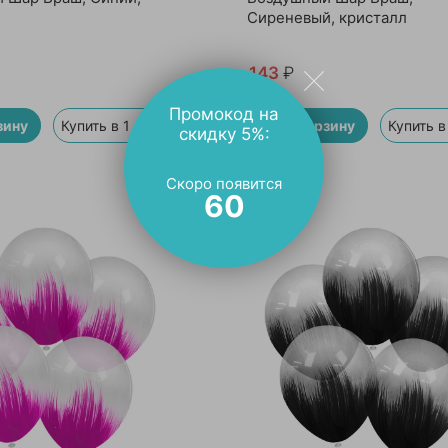
Сиреневый, кристалл
143
₽
Промокод на
зину
Купить в 1 клик
В корзину
Купить в
скидку 5%:
Скоро появится
59