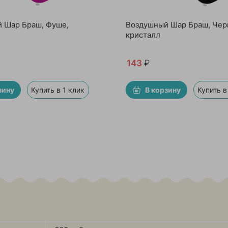
 Шар Браш, Фуше,
Воздушный Шар Браш, Чер
кристалл
143
₽
зину
Купить в 1 клик
В корзину
Купить в