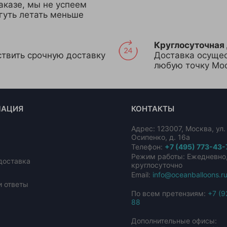
аказе, мы не успеем
огуть летать меньше
Круглосуточная
твить срочную доставку
Доставка осущес
любую точку Мос
АЦИЯ
КОНТАКТЫ
Адрес:
123007
,
Москва
,
ул
Осипенко, д. 16а
Телефон:
+7 (495) 773-43-
Режим работы: Ежедневно
доставка
круглосуточно
Email:
info@oceanballoons.r
и ответы
По всем претензиям:
+7 (9
88
Дополнительные офисы: