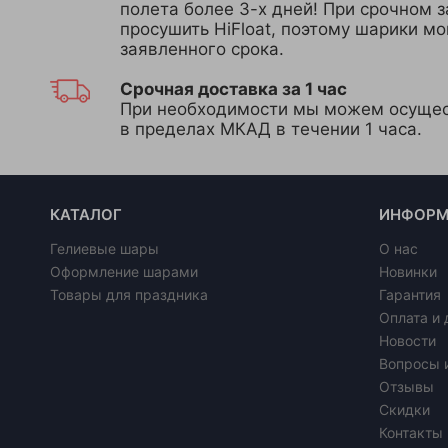
полета более 3-х дней! При срочном з
просушить HiFloat, поэтому шарики м
заявленного срока.
Срочная доставка за 1 час
При необходимости мы можем осущес
в пределах МКАД в течении 1 часа.
КАТАЛОГ
ИНФОРМ
Гелиевые шары
О нас
Оформление шарами
Новинки
Товары для праздника
Гарантия
Оплата и 
Новости
Вопросы 
Отзывы
Скидки
Контакты