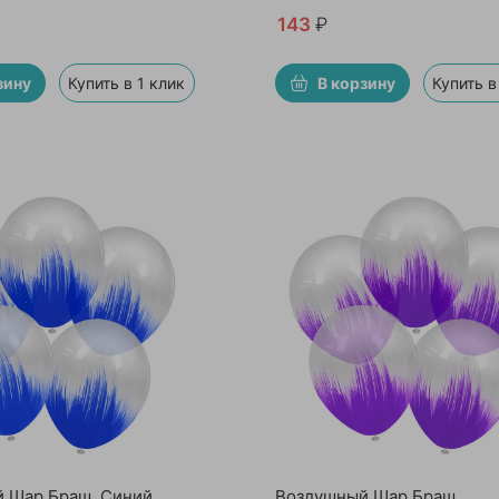
143
₽
зину
Купить в 1 клик
В корзину
Купить в
 Шар Браш, Синий,
Воздушный Шар Браш,