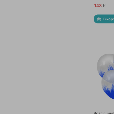
143
₽
В кор
Воздушный