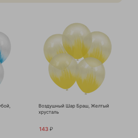
убой,
Воздушный Шар Браш, Желтый
хрусталь
143
₽