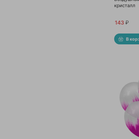
кристалл
143
₽
В кор