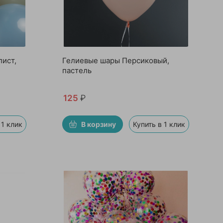
ист,
Гелиевые шары Персиковый,
пастель
125
₽
 1 клик
В корзину
Купить в 1 клик