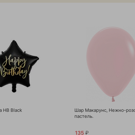
а HB Black
Шар Макарунс, Нежно-роз
пастель.
135
₽