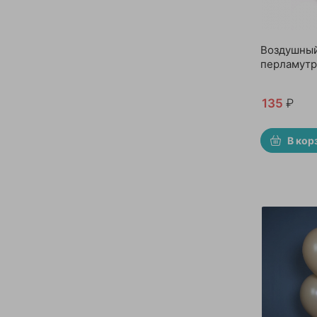
Воздушный
перламутр
135
₽
В кор