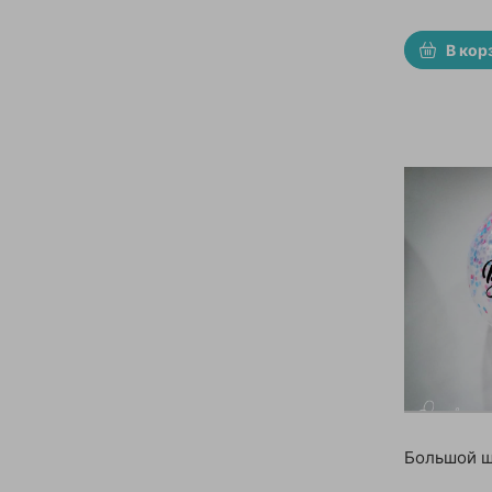
В кор
Большой ш