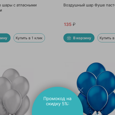
 шары с атласными
Воздушный шар Фуше паст
и
135
₽
зину
Купить в 1 клик
В корзину
Купить в
Промокод на
скидку 5%: