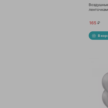
Воздушные
ленточкам
165
₽
В кор