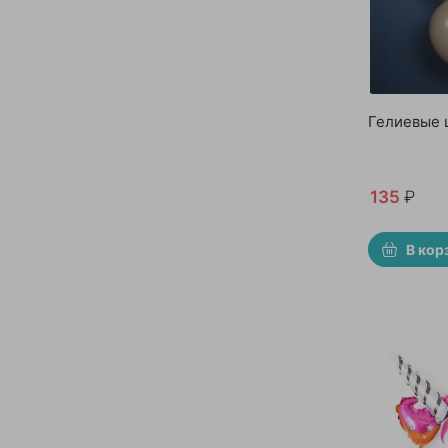
Гелиевые 
135
₽
В кор