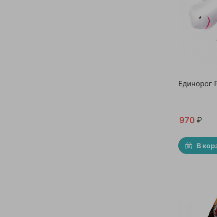
Единорог 
970
₽
В кор