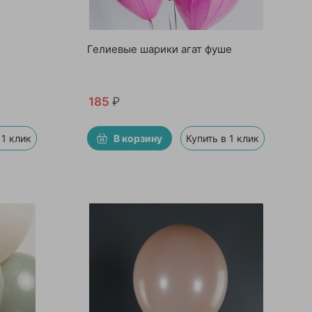
Гелиевые шарики агат фуше
185
₽
 1 клик
В корзину
Купить в 1 клик