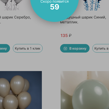
Скоро появится
57
 шарик Серебро,
Воздушный шарик Синий,
.
металлик.
135
₽
зину
Купить в 1 клик
В корзину
Купить в