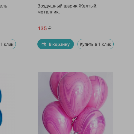
ель
Воздушный шарик Желтый,
металлик.
135
₽
 1 клик
В корзину
Купить в 1 клик