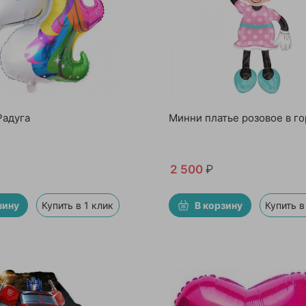
Радуга
Минни платье розовое в г
2 500
₽
зину
Купить в 1 клик
В корзину
Купить в