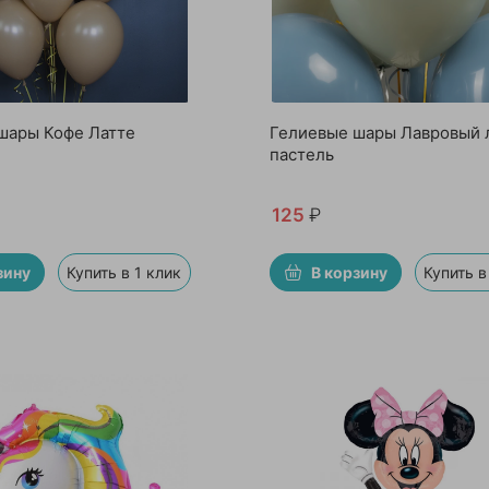
шары Кофе Латте
Гелиевые шары Лавровый л
пастель
125
₽
зину
Купить в 1 клик
В корзину
Купить в