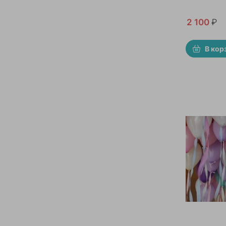
2 100
₽
В кор