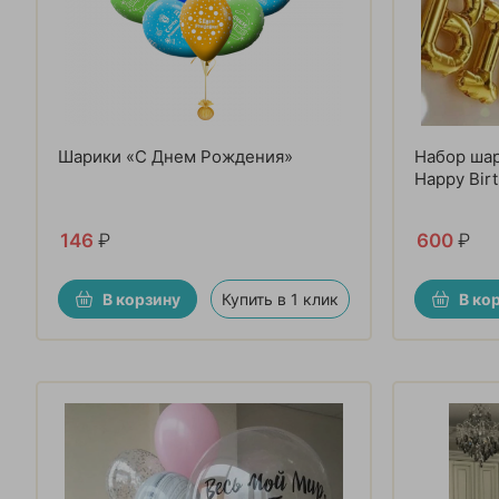
Шарики «С Днем Рождения»
Набор ша
Happy Bir
146
₽
600
₽
В корзину
Купить в 1 клик
В ко