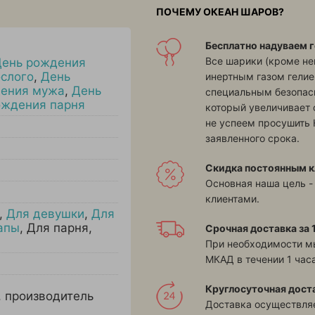
ПОЧЕМУ ОКЕАН ШАРОВ?
Бесплатно надуваем г
Все шарики (кроме н
День рождения
слого
,
День
инертным газом гелие
дения мужа
,
День
специальным безопасн
ождения парня
который увеличивает 
не успеем просушить 
заявленного срока.
Скидка постоянным к
Основная наша цель -
клиентами.
,
Для девушки
,
Для
апы
,
Для парня
,
Срочная доставка за 1
При необходимости м
МКАД в течении 1 часа
Круглосуточная дост
, производитель
Доставка осуществляе