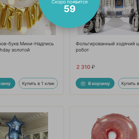
Скоро появится
57
ров-букв Мини-Надпись
Фольгированный ходячий 
thday золотой
робот
2 310
₽
рзину
Купить в 1 клик
В корзину
Купить в