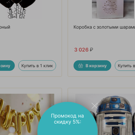
рный
Коробка с золотыми шарам
3 026
₽
рзину
Купить в 1 клик
В корзину
Купить в
Промокод на
скидку 5%: