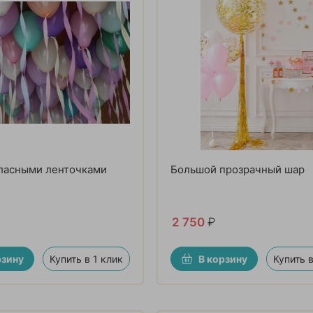
тласными ленточками
Большой прозрачный шар
2 750
₽
рзину
Купить в 1 клик
В корзину
Купить в