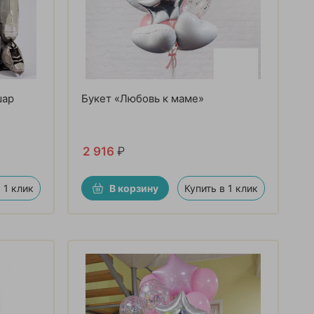
шар
Букет «Любовь к маме»
2 916
₽
 1 клик
В корзину
Купить в 1 клик