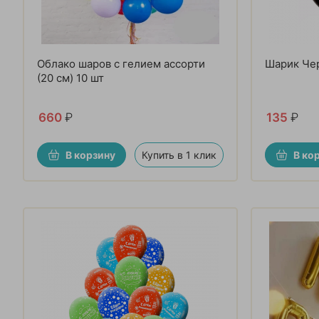
Облако шаров с гелием ассорти
Шарик Че
(20 см) 10 шт
660
₽
135
₽
В корзину
Купить в 1 клик
В ко