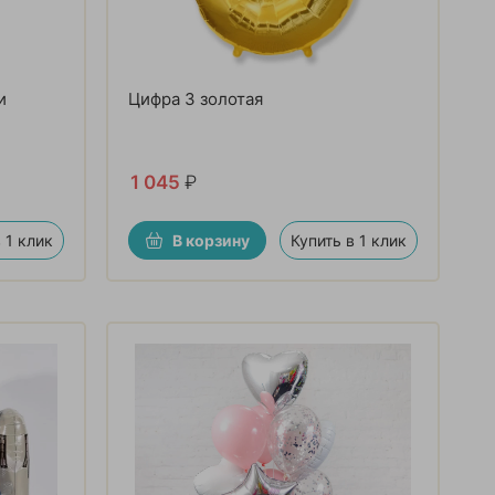
и
Цифра 3 золотая
1 045
₽
 1 клик
В корзину
Купить в 1 клик