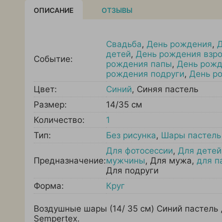
ОПИСАНИЕ
ОТЗЫВЫ
Свадьба
,
День рождения
,
детей
,
День рождения взро
Событие:
рождения папы
,
День рож
рождения подруги
,
День р
Цвет:
Синий
,
Синяя пастель
Размер:
14/35 см
Количество:
1
Тип:
Без рисунка
,
Шары пастель
Для фотосессии
,
Для детей
Предназначение:
мужчины
,
Для мужа
,
для п
Для подруги
Форма:
Круг
Воздушные шары (14/ 35 см) Синий пастель 
Sempertex.