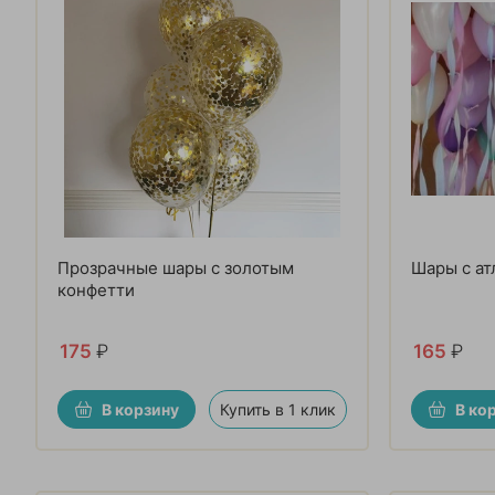
Прозрачные шары с золотым
Шары с а
конфетти
175
₽
165
₽
В корзину
Купить в 1 клик
В ко