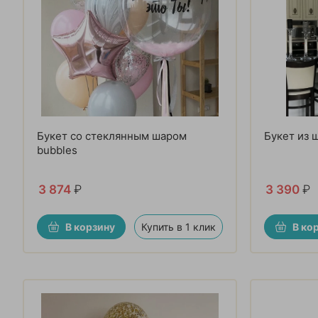
Букет со стеклянным шаром
Букет из 
bubbles
3 874
₽
3 390
₽
В корзину
Купить в 1 клик
В ко