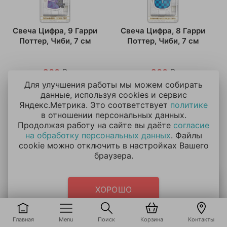
Свеча Цифра, 9 Гарри
Свеча Цифра, 8 Гарри
Поттер, Чиби, 7 см
Поттер, Чиби, 7 см
200
₽
200
₽
Для улучшения работы мы можем собирать
данные, используя cookies и сервис
В корзину
В корзину
Яндекс.Метрика. Это соответствует
политике
в отношении персональных данных.
Продолжая работу на сайте вы даёте
согласие
Купить в 1 клик
Купить в 1 клик
на обработку персональных данных
. Файлы
cookie можно отключить в настройках Вашего
браузера.
ХОРОШО
Главная
Menu
Поиск
Корзина
Контакты