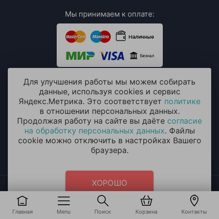
Мы принимаем к оплате:
Для улучшения работы мы можем собирать
данные, используя cookies и сервис
ИП Мхитарян Эмиля Ариковна
Яндекс.Метрика. Это соответствует
политике
ИНН: 771385063807
ОГРН / ОГРНИП: 319508100076230
в отношении персональных данных.
Продолжая работу на сайте вы даёте
согласие
на обработку персональных данных
. Файлы
cookie можно отключить в настройках Вашего
браузера.
ХОРОШО
2014 - 2026 © «ОКЕАН ШАРОВ» Воздушные шары с
круглосуточной доставкой в Москве и Московской области
Политика конфиденциальности
и
согласие на обработку
Главная
Menu
Поиск
Корзина
Контакты
персональных данных