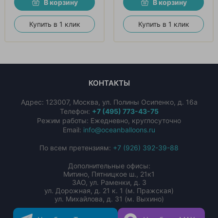
В корзину
В корзину
Купить в 1 клик
Купить в 1 клик
КОНТАКТЫ
Адрес:
123007
,
Москва
,
ул. Полины Осипенко, д. 16а
Телефон:
+7 (495) 773-43-75
Режим работы: Ежедневно, круглосуточно
Email:
info@oceanballoons.ru
По всем претензиям:
+7 (926) 392-39-88
Дополнительные офисы:
Митино, Пятницкое ш., 21к1
ЗАО, ул. Раменки, д. 3
ул. Дорожная, д. 21 к. 1 (м. Пражская)
ул. Михайлова, д. 31 (м. Выхино)