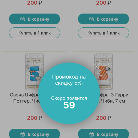
200
₽
200
₽
В корзину
В корзину
Купить в 1 клик
Купить в 1 клик
Промокод на
скидку 5%:
Свеча Цифра, 5 Гарри
Свеча Цифра, 3 Гарри
Скоро появится
Поттер, Чиби, 7 см
Поттер, Чиби, 7 см
58
200
₽
200
₽
В корзину
В корзину