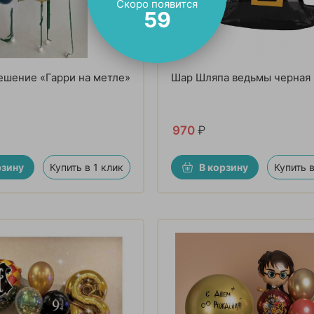
Скоро появится
57
ешение «Гарри на метле»
Шар Шляпа ведьмы черная
970
₽
рзину
Купить в 1 клик
В корзину
Купить в