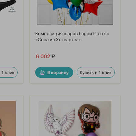
Композиция шаров Гарри Поттер
«Сова из Хогвартса»
6 002
₽
 1 клик
В корзину
Купить в 1 клик