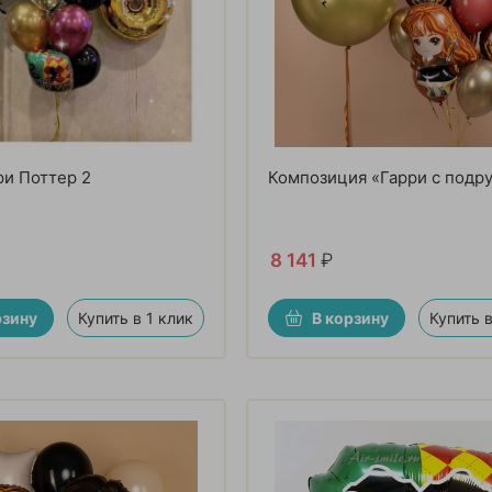
и Поттер 2
Композиция «Гарри с подр
8 141
₽
рзину
Купить в 1 клик
В корзину
Купить в