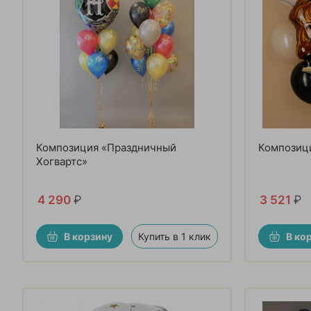
Композиция «Праздничный
Композици
Хогвартс»
4 290
₽
3 521
₽
В корзину
Купить в 1 клик
В ко