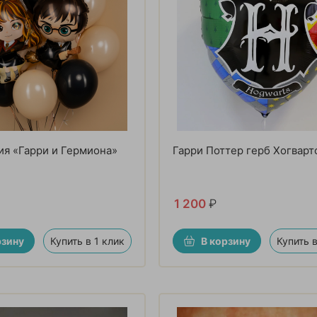
я «Гарри и Гермиона»
Гарри Поттер герб Хогварт
1 200
₽
рзину
Купить в 1 клик
В корзину
Купить в