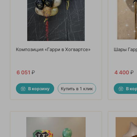
Композиция «Гарри в Хогвартсе»
Шары Гарр
6 051
₽
4 400
₽
В корзину
Купить в 1 клик
В ко