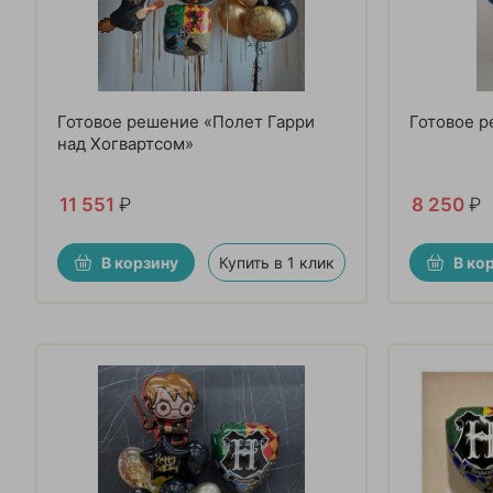
Готовое решение «Полет Гарри
Готовое р
над Хогвартсом»
11 551
₽
8 250
₽
В корзину
Купить в 1 клик
В ко