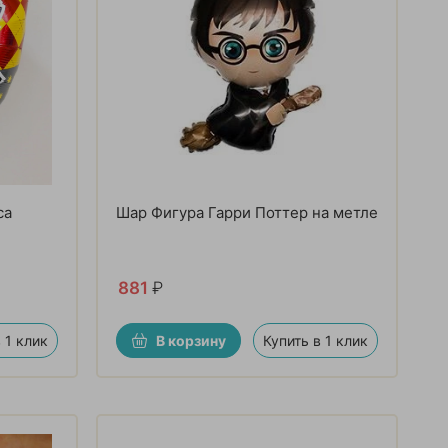
са
Шар Фигура Гарри Поттер на метле
881
₽
 1 клик
В корзину
Купить в 1 клик