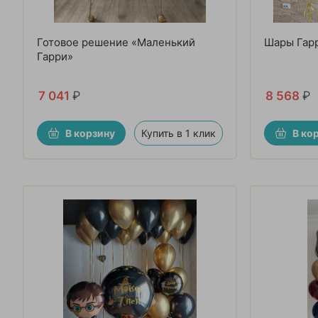
Готовое решение «Маленький
Шары Гарр
Гарри»
7 041
₽
8 568
₽
В корзину
Купить в 1 клик
В ко