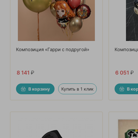
Композиция «Гарри с подругой»
Композици
8 141
₽
6 051
₽
В корзину
Купить в 1 клик
В ко