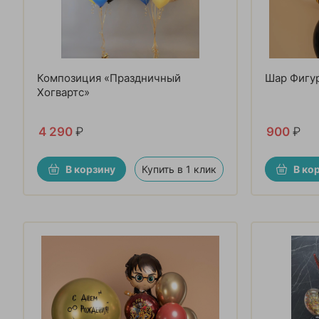
Композиция «Праздничный
Шар Фигу
Хогвартс»
4 290
₽
900
₽
В корзину
Купить в 1 клик
В ко