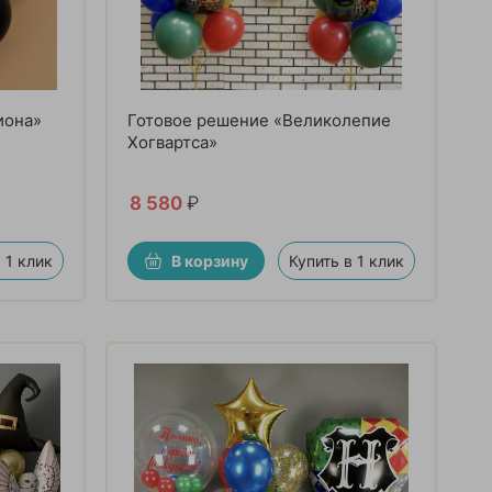
иона»
Готовое решение «Великолепие
Хогвартса»
8 580
₽
 1 клик
В корзину
Купить в 1 клик