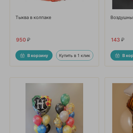
Тыква в колпаке
Воздушны
950
₽
143
₽
В корзину
Купить в 1 клик
В ко