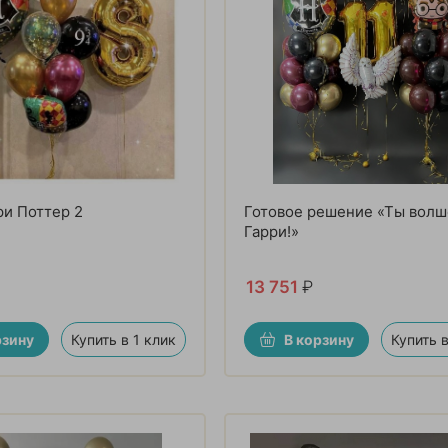
и Поттер 2
Готовое решение «Ты волш
Гарри!»
13 751
₽
рзину
Купить в 1 клик
В корзину
Купить в