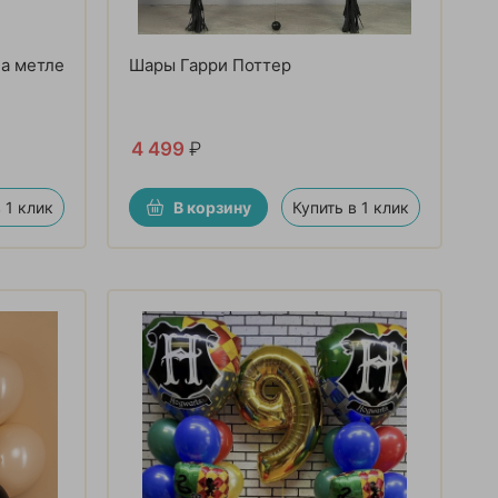
на метле
Шары Гарри Поттер
4 499
₽
 1 клик
В корзину
Купить в 1 клик