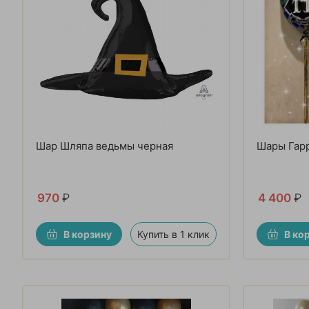
Шар Шляпа ведьмы черная
Шары Гарр
970
₽
4 400
₽
В корзину
Купить в 1 клик
В ко