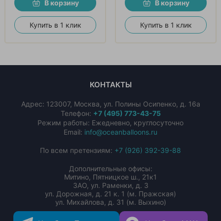
В корзину
В корзину
Купить в 1 клик
Купить в 1 клик
КОНТАКТЫ
Адрес:
123007
,
Москва
,
ул. Полины Осипенко, д. 16а
Телефон:
+7 (495) 773-43-75
Режим работы: Ежедневно, круглосуточно
Email:
info@oceanballoons.ru
По всем претензиям:
+7 (926) 392-39-88
Дополнительные офисы:
Митино, Пятницкое ш., 21к1
ЗАО, ул. Раменки, д. 3
ул. Дорожная, д. 21 к. 1 (м. Пражская)
ул. Михайлова, д. 31 (м. Выхино)