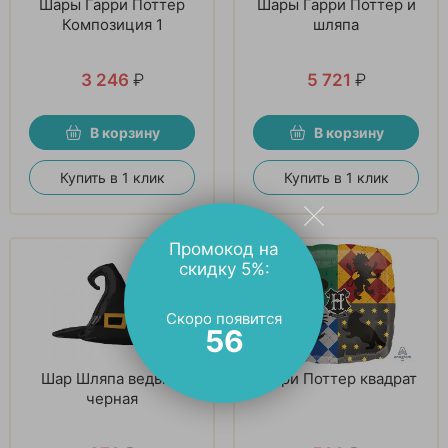
Шары Гарри Поттер
Шары Гарри Поттер и
Композиция 1
шляпа
3 246
₽
5 721
₽
В корзину
В корзину
Купить в 1 клик
Купить в 1 клик
Промокод на
скидку 5%:
Скоро появится
55
Шар Шляпа ведьмы
Гарри Поттер квадрат
черная