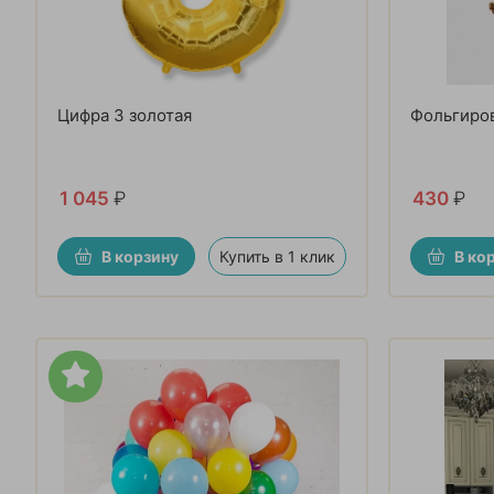
Цифра 3 золотая
Фольгиро
1 045
₽
430
₽
В корзину
Купить в 1 клик
В ко