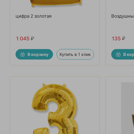
цифра 2 золотая
Воздушны
1 045
₽
135
₽
В корзину
Купить в 1 клик
В ко