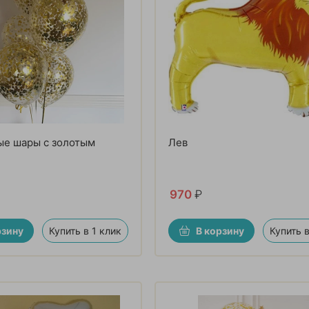
ые шары с золотым
Лев
970
₽
рзину
Купить в 1 клик
В корзину
Купить в