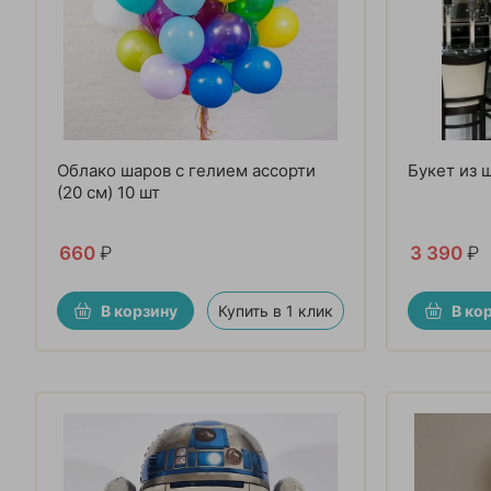
Облако шаров с гелием ассорти
Букет из 
(20 см) 10 шт
660
₽
3 390
₽
В корзину
Купить в 1 клик
В ко