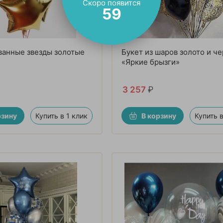
Скоро появится
57
ванные звезды золотые
Букет из шаров золото и ч
«Яркие брызги»
3 257
₽
рзину
Купить в 1 клик
В корзину
Купить в