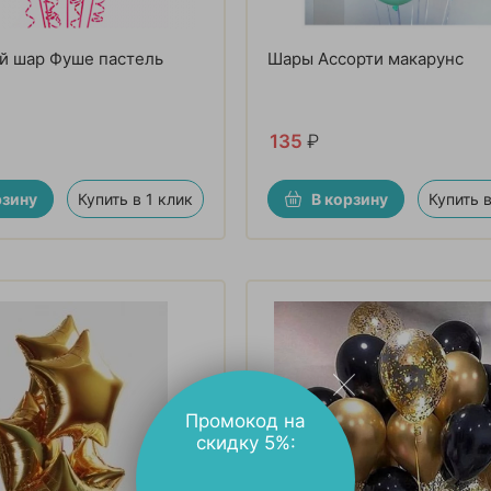
й шар Фуше пастель
Шары Ассорти макарунс
135
₽
рзину
Купить в 1 клик
В корзину
Купить в
Промокод на
скидку 5%: