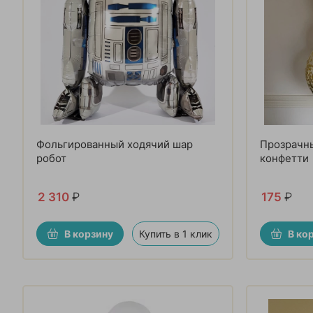
Фольгированный ходячий шар
Прозрачн
робот
конфетти
2 310
₽
175
₽
В корзину
Купить в 1 клик
В ко