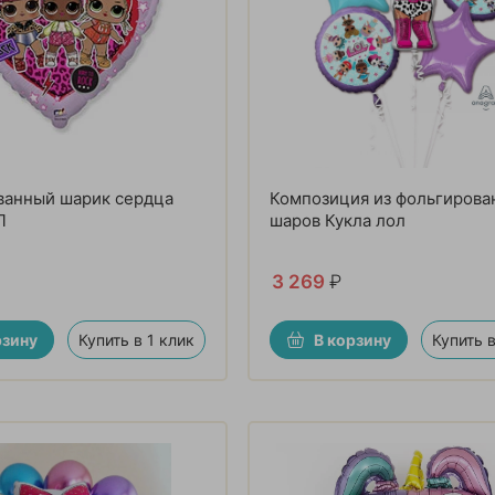
ванный шарик сердца
Композиция из фольгирова
Л
шаров Кукла лол
3 269
₽
рзину
Купить в 1 клик
В корзину
Купить в