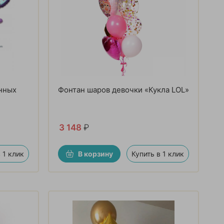
нных
Фонтан шаров девочки «Кукла LOL»
3 148
₽
 1 клик
В корзину
Купить в 1 клик