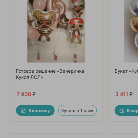
Готовое решение «Вечеринка
Букет «Ку
Кукол ЛОЛ»
7 900
₽
3 411
₽
В корзину
Купить в 1 клик
В ко