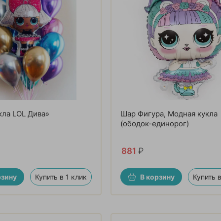
кла LOL Дива»
Шар Фигура, Модная кукла
(ободок-единорог)
881
₽
рзину
Купить в 1 клик
В корзину
Купить в