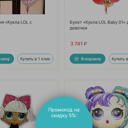
я «Кукла LOL с
Букет «Кукла LOL Baby 01» 
»
девочки
3 741
₽
рзину
Купить в 1 клик
В корзину
Купить в
Промокод на
скидку 5%: