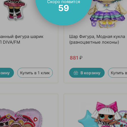
Скоро появится
58
ванный фигура шарик
Шар Фигура, Модная кукла
Л DIVA/FM
(разноцветные локоны)
881
₽
рзину
Купить в 1 клик
В корзину
Купить в