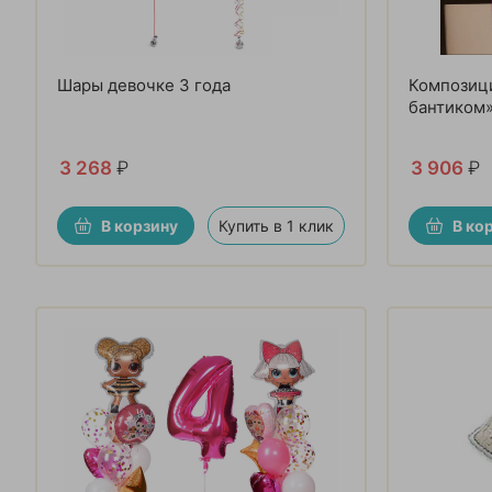
Шары девочке 3 года
Композици
бантиком
3 268
₽
3 906
₽
В корзину
Купить в 1 клик
В ко