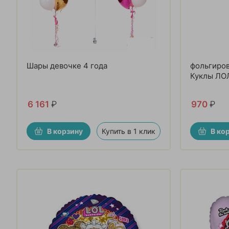
Шары девочке 4 года
фольгиро
Куклы ЛО
6 161
₽
970
₽
В корзину
Купить в 1 клик
В ко