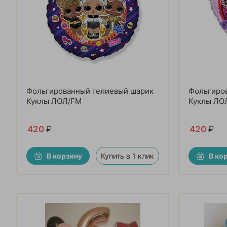
Фольгированный гелиевый шарик
Фольгиро
Куклы ЛОЛ/FM
Куклы ЛО
420
₽
420
₽
В корзину
Купить в 1 клик
В ко