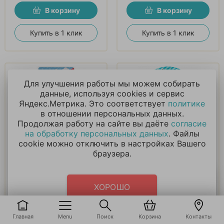
В корзину
В корзину
Купить в 1 клик
Купить в 1 клик
Для улучшения работы мы можем собирать
данные, используя cookies и сервис
Яндекс.Метрика. Это соответствует
политике
в отношении персональных данных.
Продолжая работу на сайте вы даёте
согласие
Свеча Цифра, 7
Тарелки (7_18 см)
на обработку персональных данных
. Файлы
Волшебные
Кукла ЛОЛ (LOL), 6 шт.
cookie можно отключить в настройках Вашего
единороги, Розовый,
браузера.
9 см
165
₽
232
₽
ХОРОШО
В корзину
В корзину
Главная
Menu
Поиск
Корзина
Контакты
Купить в 1 клик
Купить в 1 клик