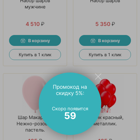
Набор шаров
Набор шаров
мужчине
4 510
₽
5 350
₽
В корзину
В корзину
Купить в 1 клик
Купить в 1 клик
Промокод на
скидку 5%:
Скоро появится
58
Шар Макарунс,
Шарик красный,
Нежно-розовый
металлик.
пастель.