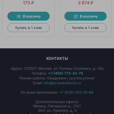
175
₽
3 874
₽
В корзину
В корзину
Купить в 1 клик
Купить в 1 клик
КОНТАКТЫ
Адрес:
123007
,
Москва
,
ул. Полины Осипенко, д. 16а
Телефон:
+7 (495) 773-43-75
Режим работы: Ежедневно, круглосуточно
Email:
info@oceanballoons.ru
По всем претензиям:
+7 (926) 392-39-88
Дополнительные офисы:
Митино, Пятницкое ш., 21к1
ЗАО, ул. Раменки, д. 3