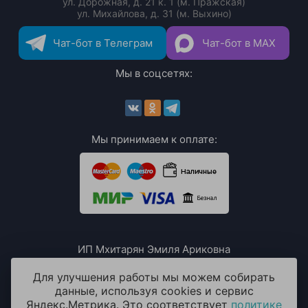
ул. Дорожная, д. 21 к. 1 (м. Пражская)
ул. Михайлова, д. 31 (м. Выхино)
Чат-бот в Телеграм
Чат-бот в MAX
Мы в соцсетях:
Мы принимаем к оплате:
ИП Мхитарян Эмиля Ариковна
ИНН: 771385063807
ОГРН / ОГРНИП: 319508100076230
Для улучшения работы мы можем собирать
данные, используя cookies и сервис
Яндекс.Метрика. Это соответствует
политике