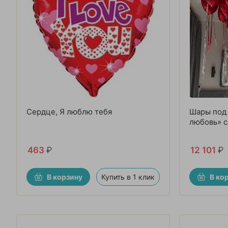
Сердце, Я люблю тебя
Шары под 
любовь» 
463
₽
12 101
₽
В корзину
Купить в 1 клик
В ко