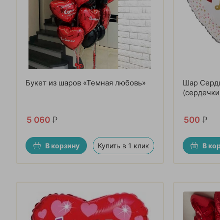
Букет из шаров «Темная любовь»
Шар Серд
(сердечки
5 060
₽
500
₽
В корзину
Купить в 1 клик
В ко