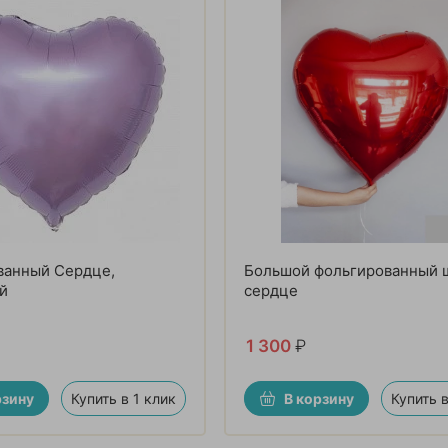
ванный Сердце,
Большой фольгированный 
й
сердце
1 300
₽
рзину
Купить в 1 клик
В корзину
Купить в