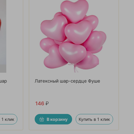
шар
Латексный шар-сердце Фуше
146
₽
 1 клик
В корзину
Купить в 1 клик