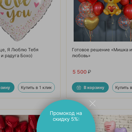
це, Я Люблю Тебя
Готовое решение «Мишка и
 и радуга Бохо)
любовь»
5 500
₽
рзину
Купить в 1 клик
В корзину
Купить в
Промокод на
скидку 5%: