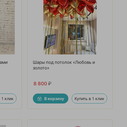
рами
Шары под потолок «Любовь и
золото»
8 800
₽
 1 клик
В корзину
Купить в 1 клик