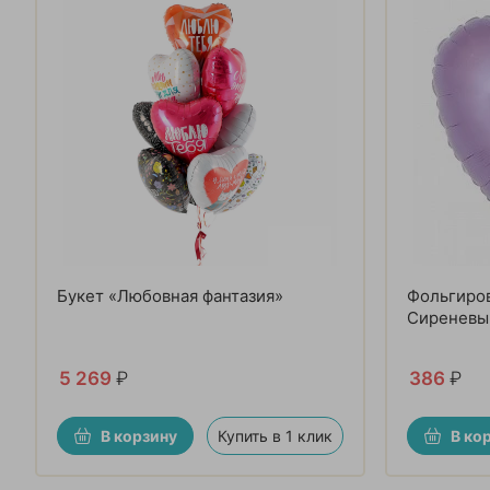
Букет «Любовная фантазия»
Фольгиро
Сиреневы
5 269
₽
386
₽
В корзину
Купить в 1 клик
В ко