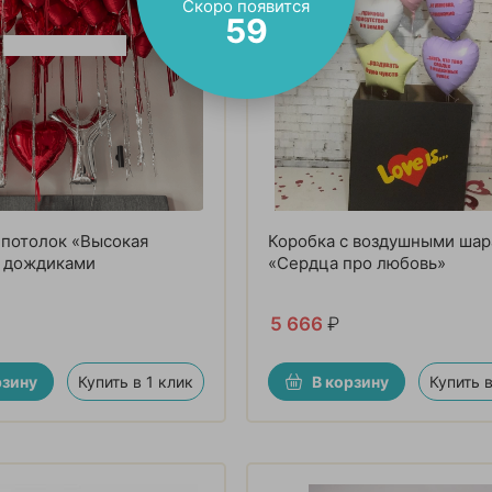
Скоро появится
57
потолок «Высокая
Коробка с воздушными ша
с дождиками
«Сердца про любовь»
5 666
₽
рзину
Купить в 1 клик
В корзину
Купить в