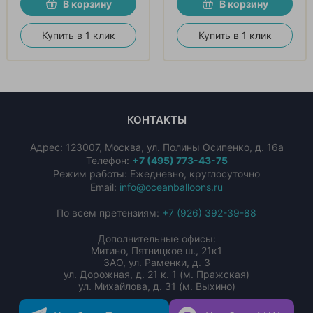
В корзину
В корзину
Купить в 1 клик
Купить в 1 клик
КОНТАКТЫ
Адрес:
123007
,
Москва
,
ул. Полины Осипенко, д. 16а
Телефон:
+7 (495) 773-43-75
Режим работы: Ежедневно, круглосуточно
Email:
info@oceanballoons.ru
По всем претензиям:
+7 (926) 392-39-88
Дополнительные офисы:
Митино, Пятницкое ш., 21к1
ЗАО, ул. Раменки, д. 3
ул. Дорожная, д. 21 к. 1 (м. Пражская)
ул. Михайлова, д. 31 (м. Выхино)