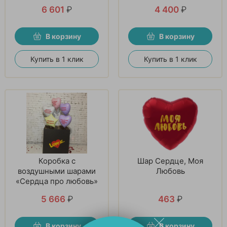
шаров и 1 поющего
6 601
₽
4 400
₽
шара
В корзину
В корзину
Купить в 1 клик
Купить в 1 клик
Коробка с
Шар Сердце, Моя
воздушными шарами
Любовь
«Сердца про любовь»
5 666
₽
463
₽
В корзину
В корзину