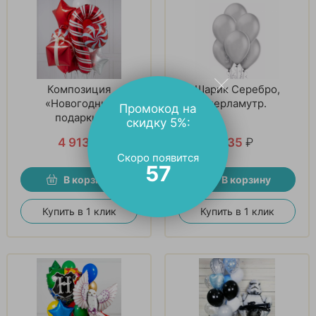
Композиция
Шарик Серебро,
«Новогодние
перламутр.
Промокод на
подарки»
скидку 5%:
4 913
₽
135
₽
Скоро появится
56
В корзину
В корзину
Купить в 1 клик
Купить в 1 клик