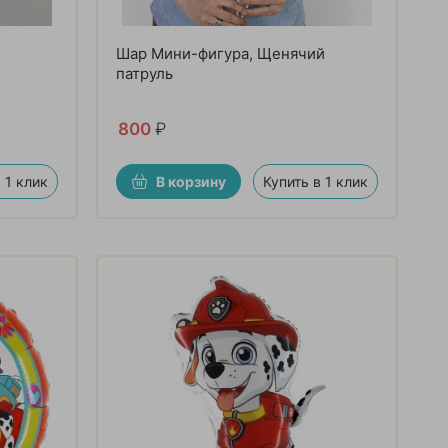
Шар Мини-фигура, Щенячий
патруль
800
₽
 1 клик
В корзину
Купить в 1 клик