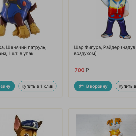
а, Щенячий патруль,
Шар Фигура, Райдер (надув
з, 1 шт. в упак
воздухом)
700
₽
рзину
Купить в 1 клик
В корзину
Купить в