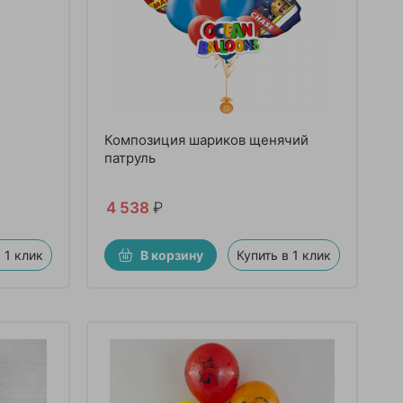
Композиция шариков щенячий
патруль
4 538
₽
 1 клик
В корзину
Купить в 1 клик