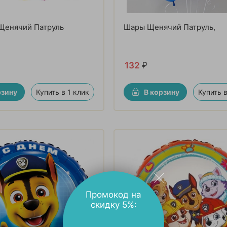
Щенячий Патруль
Шары Щенячий Патруль,
132
₽
рзину
Купить в 1 клик
В корзину
Купить в
Промокод на
скидку 5%: