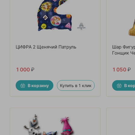
ЦИФРА 2 Щенячий Патруль
Шар Фигур
Гонщик Чей
1 000
₽
1 050
₽
В корзину
Купить в 1 клик
В ко