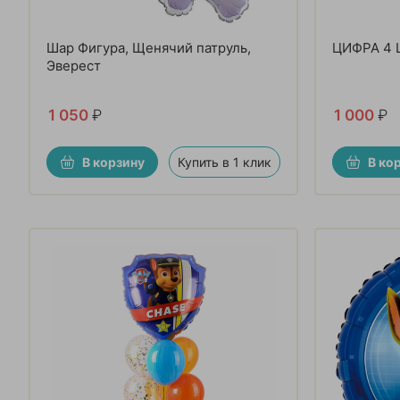
Шар Фигура, Щенячий патруль,
ЦИФРА 4 
Эверест
1 050
₽
1 000
₽
В корзину
Купить в 1 клик
В ко