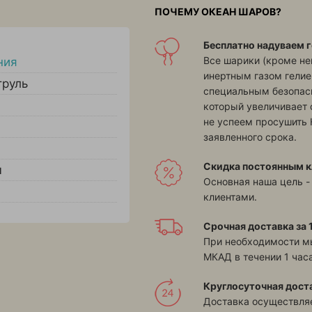
ПОЧЕМУ ОКЕАН ШАРОВ?
Бесплатно надуваем г
Все шарики (кроме н
ния
инертным газом гелие
труль
специальным безопасн
который увеличивает 
не успеем просушить 
заявленного срока.
Скидка постоянным к
ы
Основная наша цель -
клиентами.
Срочная доставка за 1
При необходимости м
МКАД в течении 1 часа
Круглосуточная дост
Доставка осуществляе