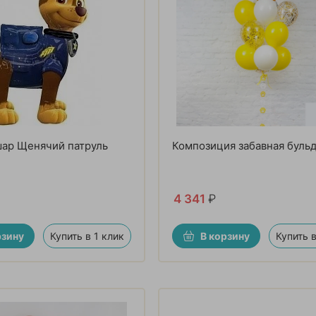
шар Щенячий патруль
Композиция забавная буль
4 341
₽
рзину
Купить в 1 клик
В корзину
Купить в