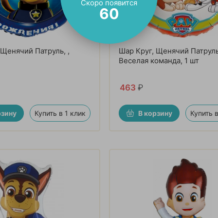
Скоро появится
59
 Щенячий Патруль, ,
Шар Круг, Щенячий Патруль
Веселая команда, 1 шт
463
₽
рзину
Купить в 1 клик
В корзину
Купить в