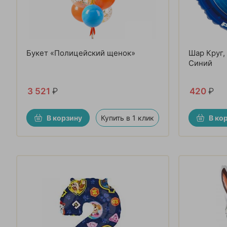
Букет «Полицейский щенок»
Шар Круг,
Синий
3 521
₽
420
₽
В корзину
Купить в 1 клик
В ко