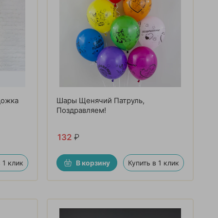
дожка
Шары Щенячий Патруль,
Поздравляем!
132
₽
 1 клик
В корзину
Купить в 1 клик