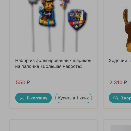
Набор из фольгированных шариков
Ходячий 
на палочке «Большая Радость»
550
₽
2 310
₽
В корзину
Купить в 1 клик
В ко