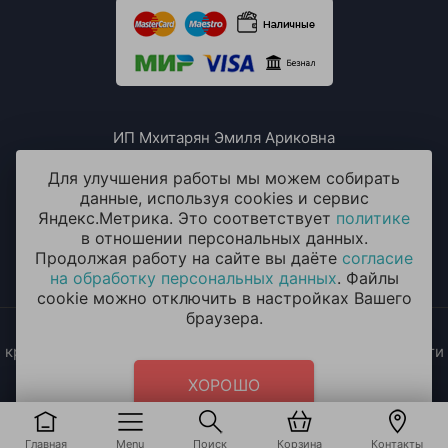
ИП Мхитарян Эмиля Ариковна
ИНН: 771385063807
ОГРН / ОГРНИП: 319508100076230
Для улучшения работы мы можем собирать
данные, используя cookies и сервис
Яндекс.Метрика. Это соответствует
политике
в отношении персональных данных.
Продолжая работу на сайте вы даёте
согласие
на обработку персональных данных
. Файлы
cookie можно отключить в настройках Вашего
браузера.
2014 - 2026 © «ОКЕАН ШАРОВ» Воздушные шары с
круглосуточной доставкой в Москве и Московской области
Политика конфиденциальности
и
согласие на обработку
ХОРОШО
персональных данных
Главная
Menu
Поиск
Корзина
Контакты