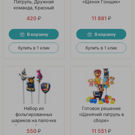
Патруль, Дружная
«Щенок Гонщик»
команда, Красный
420
₽
11 881
₽
В корзину
В корзину
Купить в 1 клик
Купить в 1 клик
Набор из
Готовое решение
фольгированных
«Щенячий патруль в
шариков на палочке
сборе»
«Большая Радость»
550
₽
11 551
₽